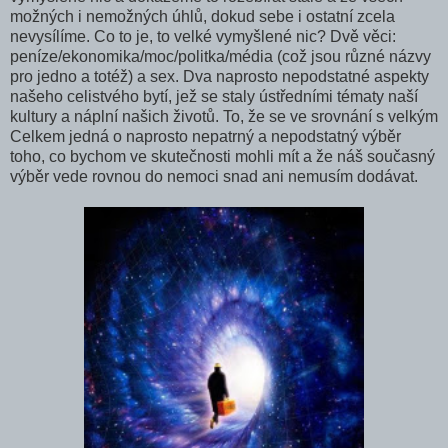
možných i nemožných úhlů, dokud sebe i ostatní zcela
nevysílíme. Co to je, to velké vymyšlené nic? Dvě věci:
peníze/ekonomika/moc/politka/média (což jsou různé názvy
pro jedno a totéž) a sex. Dva naprosto nepodstatné aspekty
našeho celistvého bytí, jež se staly ústředními tématy naší
kultury a náplní našich životů. To, že se ve srovnání s velkým
Celkem jedná o naprosto nepatrný a nepodstatný výběr
toho, co bychom ve skutečnosti mohli mít a že náš současný
výběr vede rovnou do nemoci snad ani nemusím dodávat.