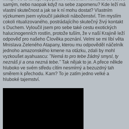
samým, nebo naopak když na sebe zapomenu? Kde leží má
vlastní skutečnost a jak se k ní mohu dostat? Vlastním
výzkumem jsem vyloučil jakékoli náboženství. Tím myslím
cokoli ritualizovaného, postrádajícího skutečný živý kontakt
s Duchem. Vyloučil jsem pro sebe také cestu exotických
halucinogenních rostlin, protože tuším, že v naší Krajině leží
odpověď pro našeho Člověka poznání. Velmi se mi líbí věta
Mnislava Zeleného Atapany, kterou mu odpověděl náčelník
jednoho amazonského kmene na otázku, zdali by mohl
vyzkoušet ayahuascu:
"Nemá to pro tebe žádný smysl, ty
neznáš ji a ona nezná tebe."
Tak nějak to je. A přece někde
hluboko ve svém středu cítím nesmírný a bezuzdný tah
směrem k přechodu. Kam? To je zatím jedno velké a
hluboké tajemství.