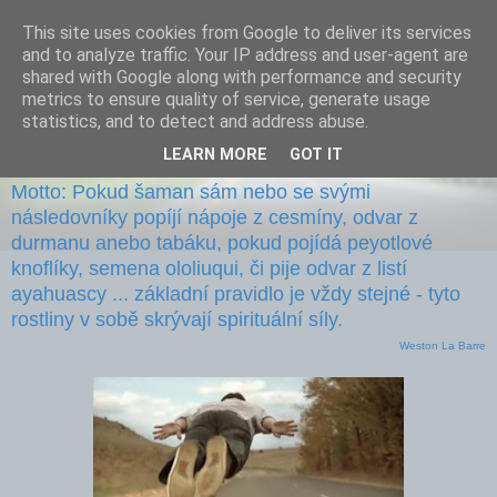
This site uses cookies from Google to deliver its services
and to analyze traffic. Your IP address and user-agent are
shared with Google along with performance and security
metrics to ensure quality of service, generate usage
statistics, and to detect and address abuse.
Kdy a kde jsem skutečný?
LEARN MORE
GOT IT
Motto: Pokud šaman sám nebo se svými
následovníky popíjí nápoje z cesmíny, odvar z
durmanu anebo tabáku, pokud pojídá peyotlové
knoflíky, semena ololiuqui, či pije odvar z listí
ayahuascy ... základní pravidlo je vždy stejné - tyto
rostliny v sobě skrývají spirituální síly.
Weston La Barre