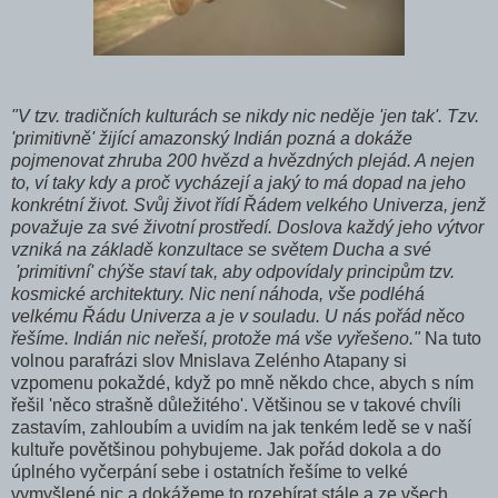
"V tzv. tradičních kulturách se nikdy nic neděje 'jen tak'. Tzv.
'primitivně' žijící amazonský Indián pozná a dokáže
pojmenovat zhruba 200 hvězd a hvězdných plejád. A nejen
to, ví taky kdy a proč vycházejí a jaký to má dopad na jeho
konkrétní život. Svůj život řídí Řádem velkého Univerza, jenž
považuje za své životní prostředí. Doslova každý jeho výtvor
vzniká na základě konzultace se světem Ducha a své
'primitivní' chýše staví tak, aby odpovídaly principům tzv.
kosmické architektury. Nic není náhoda, vše podléhá
velkému Řádu Univerza
a je v souladu
. U nás pořád něco
řešíme. Indián nic neřeší, protože má vše vyřešeno."
Na tuto
volnou parafrázi slov Mnislava Zelénho Atapany si
vzpomenu pokaždé, když po mně někdo chce, abych s ním
řešil 'něco strašně důležitého'. Většinou se v takové chvíli
zastavím, zahloubím a uvidím na jak tenkém ledě se v naší
kultuře povětšinou pohybujeme. Jak pořád dokola a do
úplného vyčerpání sebe i ostatních řešíme to velké
vymyšlené nic a dokážeme to rozebírat stále a ze všech