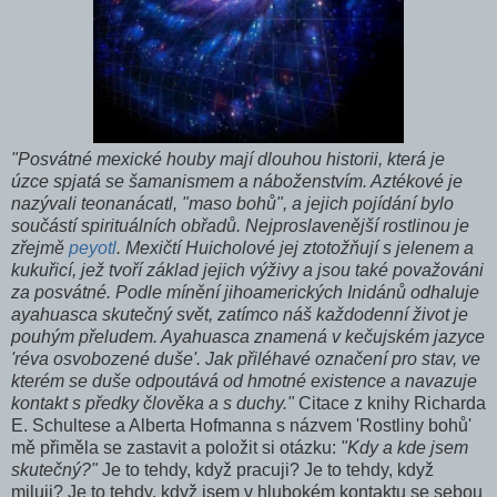
"Posvátné mexické houby mají dlouhou historii, která je
úzce spjatá se šamanismem a náboženstvím. Aztékové je
nazývali teonanácatl, "maso bohů", a jejich pojídání bylo
součástí spirituálních obřadů. Nejproslavenější rostlinou je
zřejmě
peyotl
. Mexičtí Huicholové jej ztotožňují s jelenem a
kukuřicí, jež tvoří základ jejich výživy a jsou také považováni
za posvátné. Podle mínění jihoamerických Inidánů odhaluje
ayahuasca skutečný svět, zatímco náš každodenní život je
pouhým přeludem. Ayahuasca znamená v kečujském jazyce
'réva osvobozené duše'. Jak přiléhavé označení pro stav, ve
kterém se duše odpoutává od hmotné existence a navazuje
kontakt s předky člověka a s duchy."
Citace z knihy Richarda
E. Schultese a Alberta Hofmanna s názvem 'Rostliny bohů'
mě přiměla se zastavit a položit si otázku:
"Kdy a kde jsem
skutečný?"
Je to tehdy, když pracuji? Je to tehdy, když
miluji? Je to tehdy, když jsem v hlubokém kontaktu se sebou