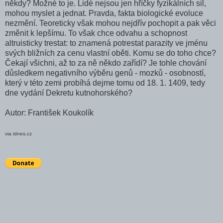
Autor: František Koukolík
via idnes.cz