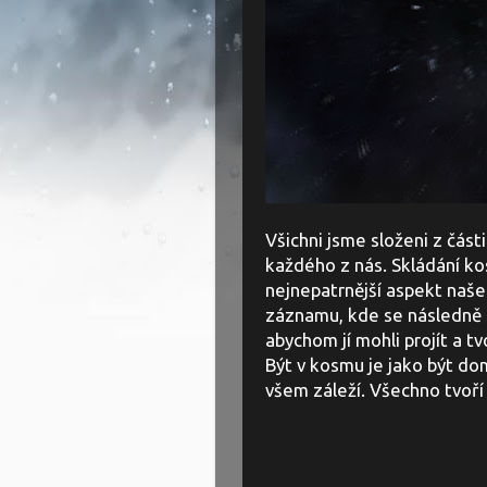
Všichni jsme složeni z část
každého z nás. Skládání ko
nejnepatrnější aspekt naše
záznamu, kde se následně s
abychom jí mohli projít a tv
Být v kosmu je jako být do
všem záleží. Všechno tvoří 