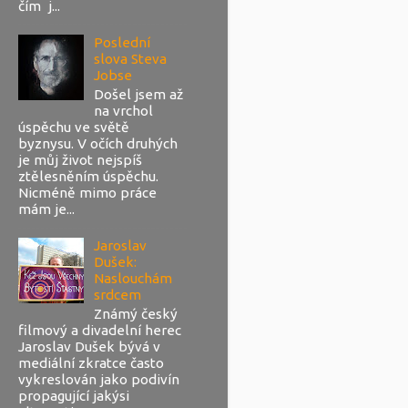
čím j...
Poslední
slova Steva
Jobse
Došel jsem až
na vrchol
úspěchu ve světě
byznysu. V očích druhých
je můj život nejspíš
ztělesněním úspěchu.
Nicméně mimo práce
mám je...
Jaroslav
Dušek:
Naslouchám
srdcem
Známý český
filmový a divadelní herec
Jaroslav Dušek bývá v
mediální zkratce často
vykreslován jako podivín
propagující jakýsi