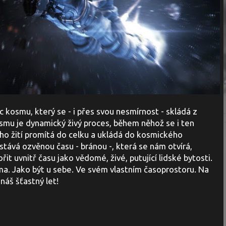
ic kosmu, který se - i přes svou nesmírnost - skládá z
smu je dynamický živý proces, během něhož se i ten
ho žití promítá do celku a ukládá do kosmického
tává ozvěnou času - bránou -, která se nám otvírá,
ořit uvnitř času jako vědomé, živé, putující lidské bytosti.
ma. Jako být u sebe. Ve svém vlastním časoprostoru. Na
náš šťastný let!