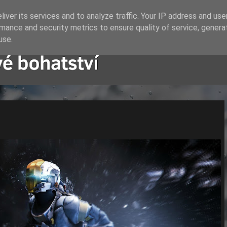
iver its services and to analyze traffic. Your IP address and us
mance and security metrics to ensure quality of service, gener
use.