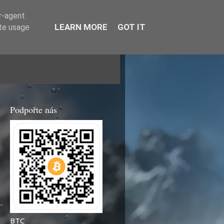
er-agent
LEARN MORE
GOT IT
ate usage
Podpořte nás
BTC