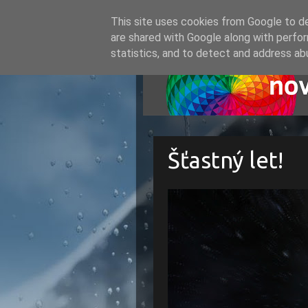
This site uses cookies from Google to del
are shared with Google along with perfor
statistics, and to detect and address ab
Šťastný let!