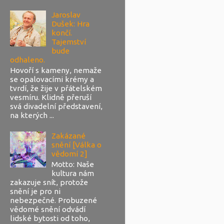
Jaroslav
Dušek: Hra
končí.
Tajemství
bude
odhaleno.
Hovoří s kameny, nemaže
se opalovacími krémy a
tvrdí, že žije v přátelském
vesmíru. Klidně přeruší
svá divadelní představení,
na kterých ...
Zakázané
snění [Válka o
vědomí 2]
Motto: Naše
kultura nám
zakazuje snít, protože
snění je pro ni
nebezpečné. Probuzené
vědomé snění odvádí
lidské bytosti od toho,