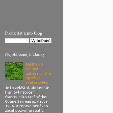
Prohledat tento blog
Nejoblíbenější články
Nádherná
zelená -
zakázaný film
spatřuje
světlo světa
Je to zvláštní, ale tenhle
film byl natočen
francouzskou režisérkou
Coline Serreau již v roce
1996. A teprve nedávno
začal pozvolna spatř...