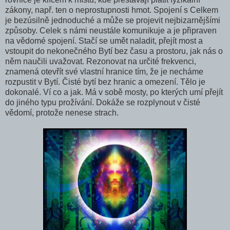
zákony, např. ten o neprostupnosti hmot. Spojení s Celkem
je bezúsilně jednoduché a může se projevit nejbizarnějšími
způsoby. Celek s námi neustále komunikuje a je připraven
na vědomé spojení. Stačí se umět naladit, přejít most a
vstoupit do nekonečného Bytí bez času a prostoru, jak nás o
něm naučili uvažovat. Rezonovat na určité frekvenci,
znamená otevřít své vlastní hranice tím, že je necháme
rozpustit v Bytí. Čisté bytí bez hranic a omezení. Tělo je
dokonalé. Ví co a jak. Má v sobě mosty, po kterých umí přejít
do jiného typu prožívání. Dokáže se rozplynout v čisté
vědomí, protože nenese strach.