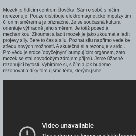
Mozek je řídícím centrem člověka. Sám o sobě s ničím
nerezonuje. Pouze distribuje elektromagnetické impulzy tím
či oním směrem a je příznačné, že se současná kultura
orientuje výhradně jeho směrem. Je totiž posedlá
mechanikou. Zkoumat a ladit mozek je jako zkoumat a ladit
projevy síly. Bere to čas a sílu. Poznat sílu napřímo vede ke
středu nových možností. A skutečná síla rezonuje v srdci.
Pro vědu je srdce 'obyčejným' pumpujícím orgánem, zato
mozek se stal novodobým zdrojem příjmů. Jsme úžasné
rezonující bytosti. Vybíráme si, s čím a jak budeme
rezonovat a díky tomu jsme těmi, kterými jsme.