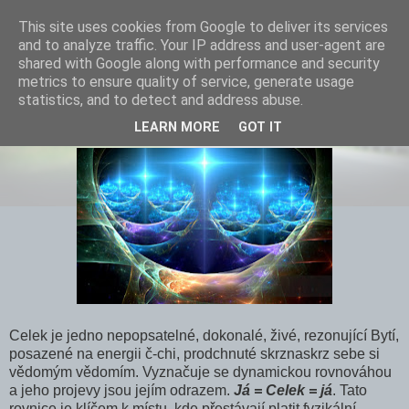
This site uses cookies from Google to deliver its services
and to analyze traffic. Your IP address and user-agent are
shared with Google along with performance and security
metrics to ensure quality of service, generate usage
statistics, and to detect and address abuse.
Rezonuji, tedy jsem
LEARN MORE
GOT IT
Celek je jedno nepopsatelné, dokonalé, živé, rezonující Bytí,
posazené na energii č-chi, prodchnuté skrznaskrz sebe si
vědomým vědomím. Vyznačuje se dynamickou rovnováhou
a jeho projevy jsou jejím odrazem.
Já = Celek = já
. Tato
rovnice je klíčem k místu, kde přestávají platit fyzikální