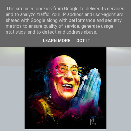
This site uses cookies from Google to deliver its services
and to analyze traffic. Your IP address and user-agent are
shared with Google along with performance and security
metrics to ensure quality of service, generate usage
statistics, and to detect and address abuse.
Dalai Lama: I have a dream
LEARN MORE
GOT IT