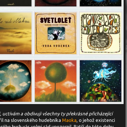
i, uctívám a obdivuji všechny ty překrásné přicházející
fil na slovenského hudebníka
Maoka
, o jehož existenci
rého bych vás velmi rád upozornil. Patří do této doby,