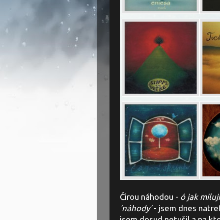
Čirou náhodou -
ó jak miluj
'náhody'
- jsem dnes natre
jsem dosud netušil a na kte