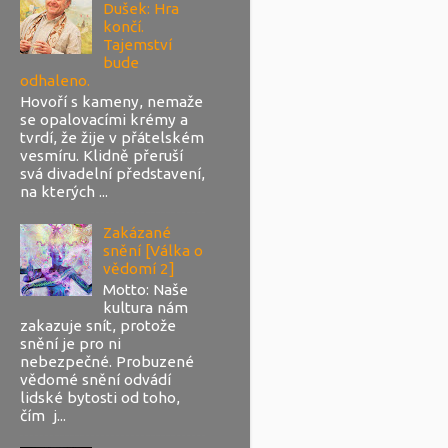
Dušek: Hra
končí.
Tajemství
bude
odhaleno.
Hovoří s kameny, nemaže
se opalovacími krémy a
tvrdí, že žije v přátelském
vesmíru. Klidně přeruší
svá divadelní představení,
na kterých ...
Zakázané
snění [Válka o
vědomí 2]
Motto: Naše
kultura nám
zakazuje snít, protože
snění je pro ni
nebezpečné. Probuzené
vědomé snění odvádí
lidské bytosti od toho,
čím j...