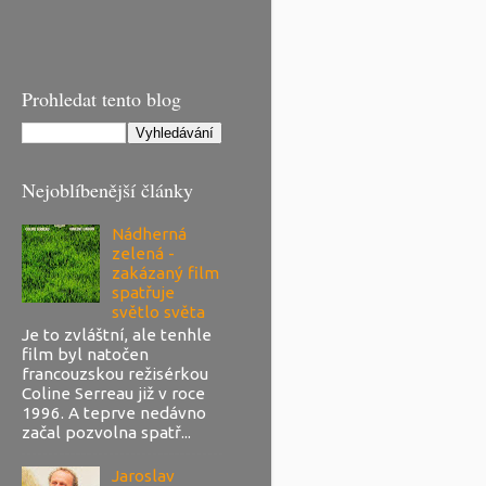
Prohledat tento blog
Nejoblíbenější články
Nádherná
zelená -
zakázaný film
spatřuje
světlo světa
Je to zvláštní, ale tenhle
film byl natočen
francouzskou režisérkou
Coline Serreau již v roce
1996. A teprve nedávno
začal pozvolna spatř...
Jaroslav