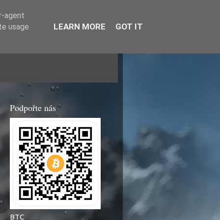
er-agent
LEARN MORE
GOT IT
ate usage
Podpořte nás
BTC