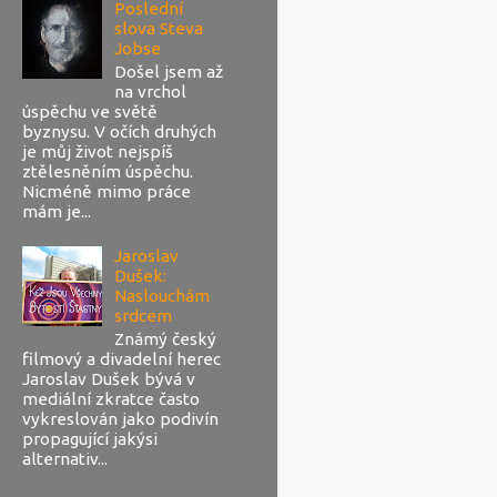
Poslední
slova Steva
Jobse
Došel jsem až
na vrchol
úspěchu ve světě
byznysu. V očích druhých
je můj život nejspíš
ztělesněním úspěchu.
Nicméně mimo práce
mám je...
Jaroslav
Dušek:
Naslouchám
srdcem
Známý český
filmový a divadelní herec
Jaroslav Dušek bývá v
mediální zkratce často
vykreslován jako podivín
propagující jakýsi
alternativ...