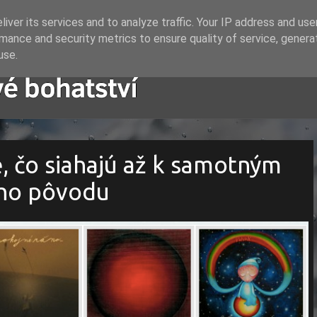
iver its services and to analyze traffic. Your IP address and us
mance and security metrics to ensure quality of service, gener
use.
, čo siahajú až k samotným
ho pôvodu