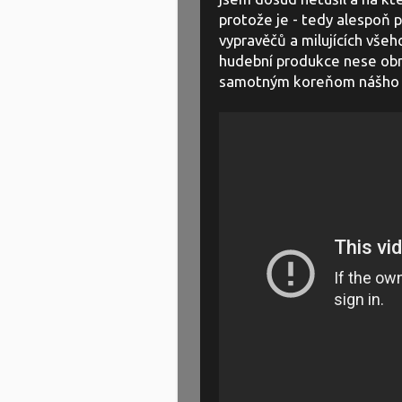
protože je - tedy alespoň p
vypravěčů a milujících vše
hudební produkce nese obro
samotným koreňom nášho 