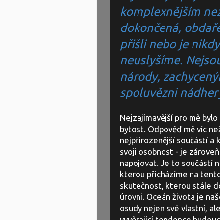
komplexnějším než 
dokončená, obdaře
přišli nebo je nikdy
neuslyšíme. Nejsou
národy, zachycenými
spoluvězni nádher
Nejzajímavější pro mě bylo 
bytost. Odpověď mě víc než 
nejpřirozenější součástí a
svoji osobnost - je zároveň
napojovat. Je to součástí n
kterou přicházíme na tento s
skutečnost, kterou stále 
úrovni. Oceán života je na
osudy nejen své vlastní, al
vyvěrající tendence budouc