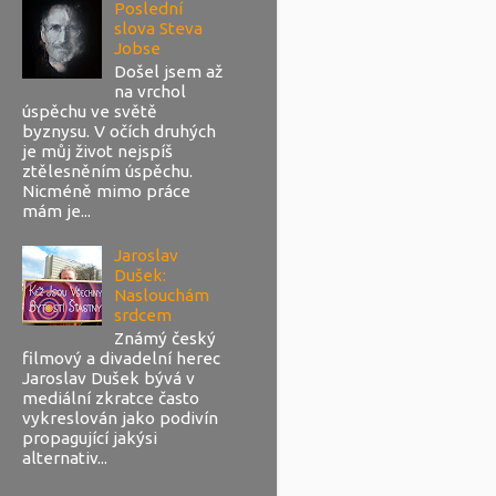
Poslední
slova Steva
Jobse
Došel jsem až
na vrchol
úspěchu ve světě
byznysu. V očích druhých
je můj život nejspíš
ztělesněním úspěchu.
Nicméně mimo práce
mám je...
Jaroslav
Dušek:
Naslouchám
srdcem
Známý český
filmový a divadelní herec
Jaroslav Dušek bývá v
mediální zkratce často
vykreslován jako podivín
propagující jakýsi
alternativ...