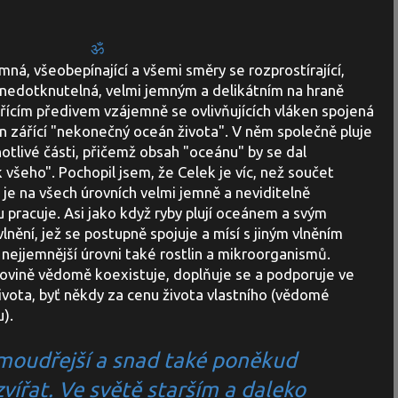
ॐ
ná, všeobepínající a všemi směry se rozprostírající,
 nedotknutelná, velmi jemným a delikátním na hraně
řícím předivem vzájemně se ovlivňujících vláken spojená
en zářící "nekonečný oceán života". V něm společně pluje
otlivé části, přičemž obsah "oceánu" by se dal
všeho". Pochopil jsem, že Celek je víc, než součet
 je na všech úrovních velmi jemně a neviditelně
 pracuje. Asi jako když ryby plují oceánem a svým
nění, jež se postupně spojuje a mísí s jiným vlněním
té nejjemnější úrovni také rostlin a mikroorganismů.
rovině vědomě koexistuje, doplňuje se a podporuje ve
ivota, byť někdy za cenu života vlastního (vědomé
).
 moudřejší a snad také poněkud
zvířat. Ve světě starším a daleko