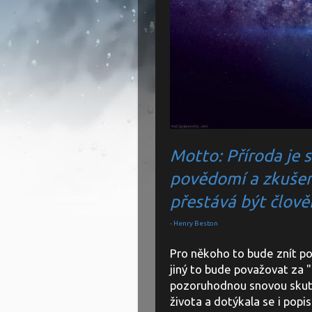
Motto: Příroda je s
povědomí a zkušen
přestává být člově
- Henry Beston
Pro někoho to bude znít p
jiný to bude považovat za "
pozoruhodnou snovou skute
života a dotýkala se i popi