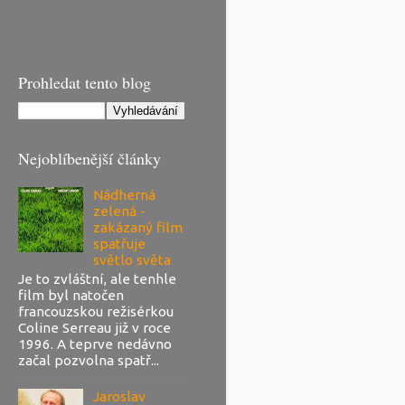
Prohledat tento blog
Nejoblíbenější články
Nádherná
zelená -
zakázaný film
spatřuje
světlo světa
Je to zvláštní, ale tenhle
film byl natočen
francouzskou režisérkou
Coline Serreau již v roce
1996. A teprve nedávno
začal pozvolna spatř...
Jaroslav