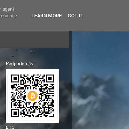
er-agent
LEARN MORE
GOT IT
ate usage
Podpořte nás
BTC