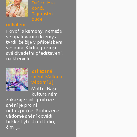
Dušek: Hra
končí.
Tajemství
bude
odhaleno.
Hovoří s kameny, nemaže
se opalovacími krémy a
tvrdí, že žije v přátelském
vesmíru. Klidně přeruší
svá divadelní představení,
na kterých ...
Zakázané
snění [Válka o
vědomí 2]
Motto: Naše
kultura nám
zakazuje snít, protože
snění je pro ni
nebezpečné. Probuzené
vědomé snění odvádí
lidské bytosti od toho,
čím j...