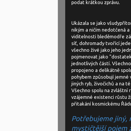
podat krátkou zprávu.
Ukázala se jako všudypřítom
nikým a ničím nedotčená a
viditelnosti bleděmodře zá
síť, dohromady tvořící jed
všechno živé jako jeho jedn
pojmenovat jako "dostatek 
jednotlivých částí. Všechno
propojeno a delikátně spolu
pohybem způsobují jemné vl
jiných ryb, živočichů a na 
Všechno spolu na zvláštní 
vzájemné existenci růstu ž
přitakání kosmickému Řádu
Potřebujeme jiný,
mystičtější pojem 