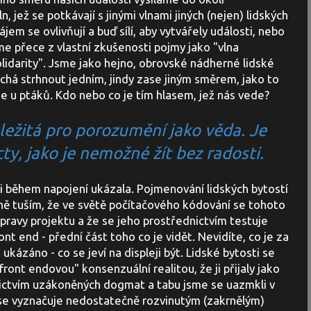
n, jež se potkávají s jinými vlnami jiných (nejen) lidských
zájem se ovlivňují a buď sílí, aby vytvářely události, nebo
me přece z vlastní zkušenosti pojmy jako "vlna
lidarity". Jsme jako hejno, obrovské nádherné lidské
echá strhnout jedním, jindy zase jiným směrem, jako to
 u ptáků. Kdo nebo co je tím hlasem, jež nás vede?
ůležitá pro porozumění jako věda. Je
ty, jako je nemožné žít bez radosti.
i během napojení ukázala. Pojmenování lidských bytostí
tně tuším, že ve světě počítačového kódování se tohoto
řípravy projektu a že se jeho prostřednictvím testuje
ont end - přední část toho co je vidět. Nevidíte, co je za
 ukázáno - co se jeví na displeji být. Lidské bytosti se
"front endovou" konsenzuální realitou, že ji přijaly jako
nictvím uzákoněných dogmat a tabu jsme se uazmkli v
 se vyznačuje nedostatečně rozvinutým (zakrnělým)