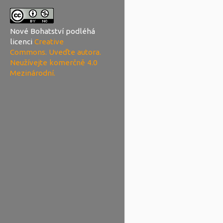
Nové Bohatství
podléhá
licenci
Creative
Commons. Uveďte autora.
Neužívejte komerčně 4.0
Mezinárodní.