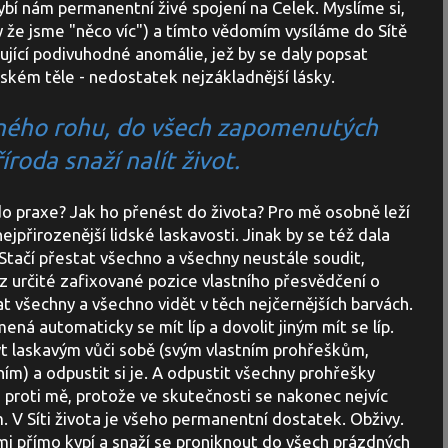
ybí nám permanentní živé spojení na Celek. Myslíme si,
 že jsme "něco víc") a tímto vědomím vysíláme do Sítě
bující podivuhodné anomálie, jež by se daly popsat
dském těle - nedostatek nejzákladnější lásky.
ného rohu, do všech zapomenutých
íroda snaží nalít život.
do praxe? Jak ho přenést do života? Pro mě osobně leží
ejpřirozenější lidské laskavosti. Jinak by se též dala
 Stačí přestat všechno a všechny neustále soudit,
z určité zafixované pozice vlastního přesvědčení o
t všechny a všechno vidět v těch nejčernějších barvách.
ená automaticky se mít líp a dovolit jiným mít se líp.
. Být laskavým vůči sobě (svým vlastním prohřeškům,
) a odpustit si je. A odpustit všechny prohřešky
i proti mě, protože ve skutečnosti se nakonec nejvíc
. V Síti života je všeho permanentní dostatek. Obživy.
imi přímo kypí a snaží se proniknout do všech prázdných