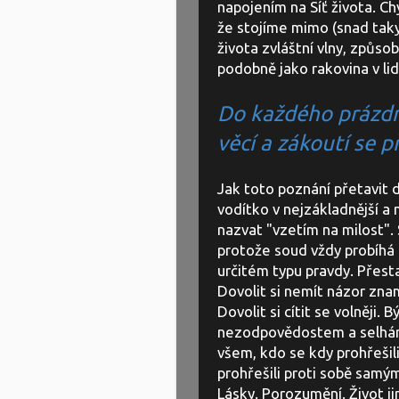
napojením na Síť života. Ch
že stojíme mimo (snad taky
života zvláštní vlny, způso
podobně jako rakovina v li
Do každého prázd
věcí a zákoutí se př
Jak toto poznání přetavit 
vodítko v nejzákladnější a n
nazvat "vzetím na milost".
protože soud vždy probíhá 
určitém typu pravdy. Přesta
Dovolit si nemít názor znam
Dovolit si cítit se volněji
nezodpovědostem a selháním
všem, kdo se kdy prohřešil
prohřešili proti sobě samým
Lásky. Porozumění. Život j