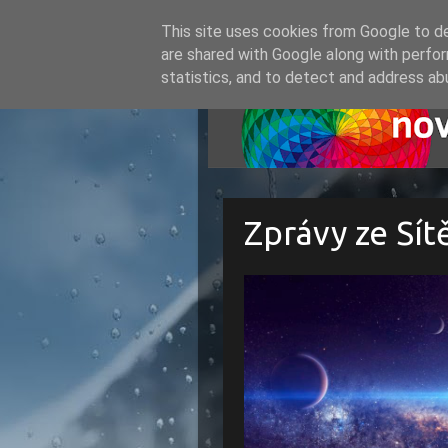
This site uses cookies from Google to del
are shared with Google along with perfor
statistics, and to detect and address ab
Zprávy ze Sít