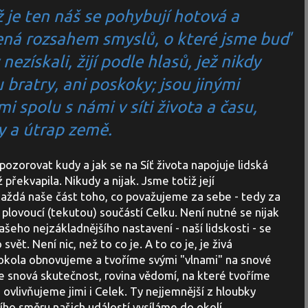
je ten náš se pohybují hotová a
ná rozsahem smyslů, o které jsme buď
 nezískali, žijí podle hlasů, jež nikdy
 bratry, ani poskoky; jsou jinými
 spolu s námi v síti života a času,
y a útrap země.
pozorovat kudy a jak se na Síť života napojuje lidská
překvapila. Nikudy a nijak. Jsme totiž její
 každá naše část toho, co považujeme za sebe - tedy za
 plovoucí (tekutou) součástí Celku. Není nutné se nijak
ašeho nejzákladnějšího nastavení - naší lidskosti - se
vět. Není nic, než to co je. A to co je, je živá
dokola obnovujeme a tvoříme svými "vlnami" na snové
še snová skutečnost, rovina vědomí, na které tvoříme
e ovlivňujeme jimi i Celek. Ty nejjemnější z hloubky
ího směru našich událostí vysíláme do okolí