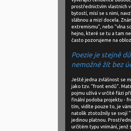
prostřednictvím vlastních vl
bytostí, mísí se s nimi, nav
slábnou a mizí docela. Zná
extremismu", nebo "vlna so
hejno, které se tu a tam n
často pozorujeme na obloze
Poezie je stejně d
nemožné žít bez úc
Ještě jedna zvlášnost se m
jako tzv. "front endů". Ma
pojmu užívá v určité fázi p
finální podoba projektu - fr
tím, vidíte pouze to, je vám
natolik ztotožnily se svojí 
jedinou platnou. Prostřed
určitém typu vnímání, jenž