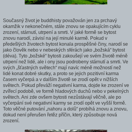
Současný život je buddhisty považován jen za prchavý
okamžik v nekonečném, stále znovu se opakujícím cyklu
zrození, stárnutí, utrpení a smrti. V jaké formě se bytost
znovu narodí, závisí na její minulé karmě. Pokud v
předešlých životech bytost konala prospěšné činy, narodí se
jako člověk nebo v nebeských sférách jako „božská“ bytost
(déva). Tyto „božské“ bytosti zakoušejí ve svém životě méně
utrpení než lidé, ale i ony jsou podrobeny stárnutí a smrti. Ve
svých „šťastných světech“ mají navíc méně možností než
lidé konat dobré skutky, a proto se jejich pozitivní karma
časem vyčerpá a v dalším životě se zrodí opět v nižších
světech. Pokud převáží negativní karma, dojde ke zrození ve
zvířecí podobě, ve formě hladových duchů nebo v pekelných
světech. Ani zde ovšem bytosti nezůstávají věčně, ale po
vyčerpání své negativní karmy se zrodí opět ve vyšší formě.
Toto věčné putování „nahoru a dolů“ probíhá znovu a znovu,
dokud není přerušen řetěz příčin, který způsobuje nová
zrození.