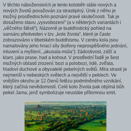
V těchto náboženstvích je tento koloběh stále nových a
nových životů považován za strastiplný. Únik z něho je
možný prostřednictvím poznání pravé skutečnosti. Tak je
dosaženo stavu „vysvobození“ (a v některých variantách i
„věčného štěstí“). Názorně je buddhistický pohled na
sansáru předveden v tzv. „kole života“, které je často
zobrazováno v tibetském buddhismu. V centru kola jsou
namalovány jeho hnací síly (kořeny neprospěšného jednání,
mluvení a myšlení, „akusala-múla“): žádostivost, zášť a
klam, jako prase, had a kohout. V prostřední řadě je šest
možných oblastí zrození: bozi a polobozi, lidé, zvířata,
hladoví duchové a obyvatelé pekelných světů. Míra strasti je
nejmenší v nebeských světech a největší v peklech. Ve
vnějším okruhu je 12 členů řetězu podmíněného vznikání,
který začíná nevědomostí. Celé kolo života pak objímá bůh
pekel Jama, jenž symbolizuje neustále přítomnou smrt.