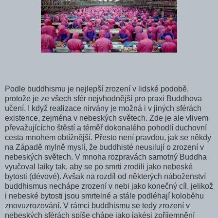
Podle buddhismu je nejlepší zrození v lidské podobě,
protože je ze všech sfér nejvhodnější pro praxi Buddhova
učení. I když realizace nirvány je možná i v jiných sférách
existence, zejména v nebeských světech. Zde je ale vlivem
převažujícícho štěstí a téměř dokonalého pohodlí duchovní
cesta mnohem obtížnější. Přesto není pravdou, jak se někdy
na Západě mylně myslí, že buddhisté neusilují o zrození v
nebeských světech. V mnoha rozpravách samotný Buddha
vyučoval laiky tak, aby se po smrti zrodili jako nebeské
bytosti (dévové). Avšak na rozdíl od některých náboženství
buddhismus nechápe zrození v nebi jako konečný cíl, jelikož
i nebeské bytosti jsou smrtelné a stále podléhají koloběhu
znovuzrozování. V rámci buddhismu se tedy zrození v
nebeských sférách spíše chápe jako jakési zpříjemnění