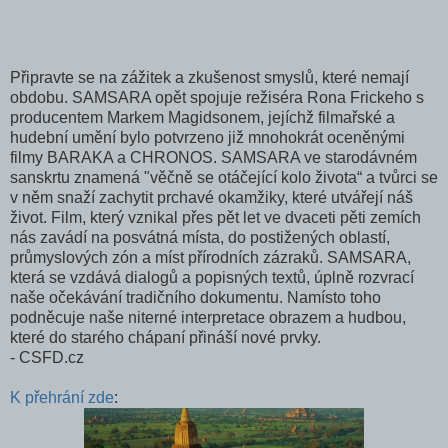
Připravte se na zážitek a zkušenost smyslů, které nemají
obdobu. SAMSARA opět spojuje režiséra Rona Frickeho s
producentem Markem Magidsonem, jejíchž filmařské a
hudební umění bylo potvrzeno již mnohokrát oceněnými
filmy BARAKA a CHRONOS. SAMSARA ve starodávném
sanskrtu znamená "věčně se otáčející kolo života“ a tvůrci se
v něm snaží zachytit prchavé okamžiky, které utvářejí náš
život. Film, který vznikal přes pět let ve dvaceti pěti zemích
nás zavádí na posvátná místa, do postižených oblastí,
průmyslových zón a míst přírodních zázraků. SAMSARA,
která se vzdává dialogů a popisných textů, úplně rozvrací
naše očekávání tradičního dokumentu. Namísto toho
podněcuje naše niterné interpretace obrazem a hudbou,
které do starého chápaní přináší nové prvky.
- CSFD.cz
K přehrání zde
: