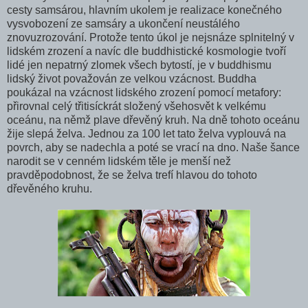
cesty samsárou, hlavním ukolem je realizace konečného
vysvobození ze samsáry a ukončení neustálého
znovuzrozování. Protože tento úkol je nejsnáze splnitelný v
lidském zrození a navíc dle buddhistické kosmologie tvoří
lidé jen nepatrný zlomek všech bytostí, je v buddhismu
lidský život považován ze velkou vzácnost. Buddha
poukázal na vzácnost lidského zrození pomocí metafory:
přirovnal celý třitisíckrát složený všehosvět k velkému
oceánu, na němž plave dřevěný kruh. Na dně tohoto oceánu
žije slepá želva. Jednou za 100 let tato želva vyplouvá na
povrch, aby se nadechla a poté se vrací na dno. Naše šance
narodit se v cenném lidském těle je menší než
pravděpodobnost, že se želva trefí hlavou do tohoto
dřevěného kruhu.