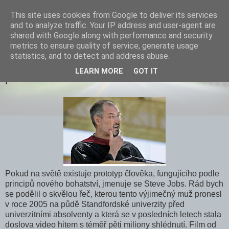
This site uses cookies from Google to deliver its services
and to analyze traffic. Your IP address and user-agent are
shared with Google along with performance and security
metrics to ensure quality of service, generate usage
statistics, and to detect and address abuse.
Steve Jobs: zůstaňte hladoví, zůstaňte
LEARN MORE
GOT IT
pošetilí
Pokud na světě existuje prototyp člověka, fungujícího podle
principů nového bohatství, jmenuje se Steve Jobs. Rád bych
se podělil o skvělou řeč, kterou tento výjimečný muž pronesl
v roce 2005 na půdě Standfordské univerzity před
univerzitními absolventy a která se v posledních letech stala
doslova video hitem s téměř pěti miliony shlédnutí. Film od