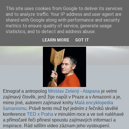
This site uses cookies from Google to deliver its services
and to analyze traffic. Your IP address and user-agent are
shared with Google along with performance and security
metrics to ensure quality of service, generate usage
statistics, and to detect and address abuse.
Život mimo naši představu
LEARN MORE
GOT IT
Etnograf a antropolog
Mnislav Zelený - Atapana
je velmi
zajímavý člověk, jenž žije napůl v Praze a v Amazonii a je,
mimo jiné, autorem zajímavé knihy
Malá encyklopedia
šamanismu
. Právě tento muž byl jedním z řečníků skvělé
konference
TED x Praha
v minulém roce a ve své naléhavé
a přímočaré řeči přinesl spoustu zajímavých informací a
inspirace. Rád sdílím video záznam jeho vystoupení.