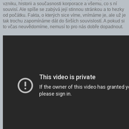
vzniku, historii a současnosti korporace a všemu, co s ní
souvisí. Ale spíše se zabývá její stinnou stránkou a to hezky
od počátku. Fakta, o kterých sice víme, vnímáme je, ale už je
tak trochu zapomínáme dát do širších souvislostí. A pokud si
to včas neuvědomíme, nemusí to pro nás dobře dopadnout.