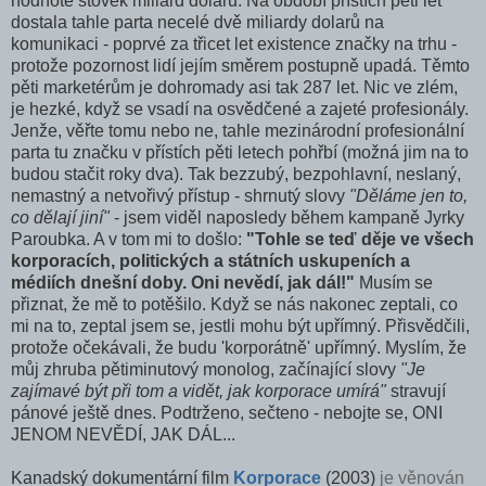
hodnotě stovek miliard dolarů. Na období přístích pěti let
dostala tahle parta necelé dvě miliardy dolarů na
komunikaci - poprvé za třicet let existence značky na trhu -
protože pozornost lidí jejím směrem postupně upadá. Těmto
pěti marketérům je dohromady asi tak 287 let. Nic ve zlém,
je hezké, když se vsadí na osvědčené a zajeté profesionály.
Jenže, věřte tomu nebo ne, tahle mezinárodní profesionální
parta tu značku v přístích pěti letech pohřbí (možná jim na to
budou stačit roky dva). Tak bezzubý, bezpohlavní, neslaný,
nemastný a netvořivý přístup - shrnutý slovy
"Děláme jen to,
co dělají jiní"
- jsem viděl naposledy během kampaně Jyrky
Paroubka. A v tom mi to došlo:
"Tohle se teď děje ve všech
korporacích, politických a státních uskupeních a
médiích dnešní doby. Oni nevědí, jak dál!"
Musím se
přiznat, že mě to potěšilo. Když se nás nakonec zeptali, co
mi na to, zeptal jsem se, jestli mohu být upřímný. Přisvědčili,
protože očekávali, že budu 'korporátně' upřímný. Myslím, že
můj zhruba pětiminutový monolog, začínající slovy
"Je
zajímavé být při tom a vidět, jak korporace umírá"
stravují
pánové ještě dnes. Podtrženo, sečteno - nebojte se, ONI
JENOM NEVĚDÍ, JAK DÁL...
Kanadský dokumentární film
Korporace
(2003)
je věnován