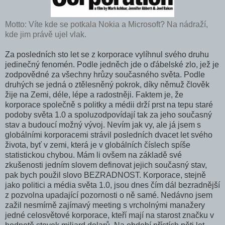
Motto: Víte kde se potkala Nokia a Microsoft? Na nádraží,
kde jim právě ujel vlak.
Za posledních sto let se z korporace vylíhnul svého druhu
jedinečný fenomén. Podle jedněch jde o ďábelské zlo, jež je
zodpovědné za všechny hrůzy současného světa. Podle
druhých se jedná o ztělesněný pokrok, díky němuž člověk
žije na Zemi, déle, lépe a radostněji. Faktem je, že
korporace společně s politky a médii drží prst na tepu staré
podoby světa 1.0 a spoluzodpovídají tak za jeho současný
stav a budoucí možný vývoj. Nevím jak vy, ale já jsem s
globálními korporacemi strávil posledních dvacet let svého
života, byť v zemi, která je v globálních číslech spíše
statistickou chybou. Mám li ovšem na základě své
zkušenosti jedním slovem definovat jejich současný stav,
pak bych použil slovo BEZRADNOST. Korporace, stejně
jako politici a média světa 1.0, jsou dnes čím dál bezradnější
z pozvolna upadající pozornosti o ně samé. Nedávno jsem
zažil nesmírně zajímavý meeting s vrcholnými manažery
jedné celosvětové korporace, kteří mají na starost značku v