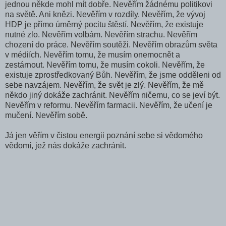
jednou někde mohl mít dobře. Nevěřím žádnému politikovi
na světě. Ani knězi. Nevěřím v rozdíly. Nevěřím, že vývoj
HDP je přímo úměrný pocitu štěstí. Nevěřím, že existuje
nutné zlo. Nevěřím volbám. Nevěřím strachu. Nevěřím
chození do práce. Nevěřím soutěži. Nevěřím obrazům světa
v médiích. Nevěřím tomu, že musím onemocnět a
zestárnout. Nevěřím tomu, že musím cokoli. Nevěřím, že
existuje zprostředkovaný Bůh. Nevěřím, že jsme odděleni od
sebe navzájem. Nevěřím, že svět je zlý. Nevěřím, že mě
někdo jiný dokáže zachránit. Nevěřím ničemu, co se jeví být.
Nevěřím v reformu. Nevěřím farmacii. Nevěřím, že učení je
mučení. Nevěřím sobě.
Já jen věřím v čistou energii poznání sebe si vědomého
vědomí, jež nás dokáže zachránit.