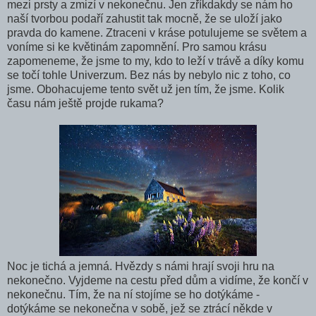
mezi prsty a zmizí v nekonečnu. Jen zříkdakdy se nám ho
naší tvorbou podaří zahustit tak mocně, že se uloží jako
pravda do kamene. Ztraceni v kráse potulujeme se světem a
voníme si ke květinám zapomnění. Pro samou krásu
zapomeneme, že jsme to my, kdo to leží v trávě a díky komu
se točí tohle Univerzum. Bez nás by nebylo nic z toho, co
jsme. Obohacujeme tento svět už jen tím, že jsme. Kolik
času nám ještě projde rukama?
Noc je tichá a jemná. Hvězdy s námi hrají svoji hru na
nekonečno. Vyjdeme na cestu před dům a vidíme, že končí v
nekonečnu. Tím, že na ní stojíme se ho dotýkáme -
dotýkáme se nekonečna v sobě, jež se ztrácí někde v