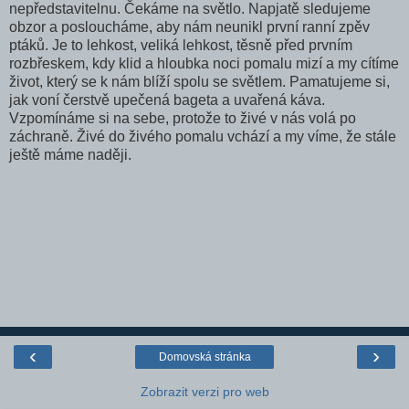
nepředstavitelnu. Čekáme na světlo. Napjatě sledujeme
obzor a posloucháme, aby nám neunikl první ranní zpěv
ptáků. Je to lehkost, veliká lehkost, těsně před prvním
rozbřeskem, kdy klid a hloubka noci pomalu mizí a my cítíme
život, který se k nám blíží spolu se světlem. Pamatujeme si,
jak voní čerstvě upečená bageta a uvařená káva.
Vzpomínáme si na sebe, protože to živé v nás volá po
záchraně. Živé do živého pomalu vchází a my víme, že stále
ještě máme naději.
‹
›
Domovská stránka
Zobrazit verzi pro web