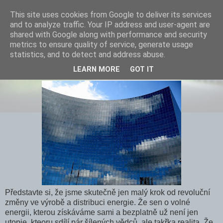
This site uses cookies from Google to deliver its services
and to analyze traffic. Your IP address and user-agent are
shared with Google along with performance and security
metrics to ensure quality of service, generate usage
statistics, and to detect and address abuse.
Elektrárna zítřka, je žádná elektrárna
LEARN MORE
GOT IT
Představte si, že jsme skutečně jen malý krok od revoluční
změny ve výrobě a distribuci energie. Že sen o volné
energii, kterou získáváme sami a bezplatně už není jen
utopie, kteoru sdílí pár šílených vědců, ale takřka realita. Že