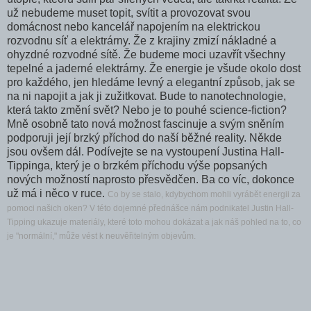
už nebudeme muset topit, svítit a provozovat svou
domácnost nebo kancelář napojením na elektrickou
rozvodnu síť a elektrárny. Že z krajiny zmizí nákladné a
ohyzdné rozvodné sítě. Že budeme moci uzavřít všechny
tepelné a jaderné elektrárny. Že energie je všude okolo dost
pro každého, jen hledáme levný a elegantní způsob, jak se
na ni napojit a jak ji zužitkovat. Bude to nanotechnologie,
která takto změní svět? Nebo je to pouhé science-fiction?
Mně osobně tato nová možnost fascinuje a svým sněním
podporuji její brzký příchod do naší běžné reality. Někde
jsou ovšem dál. Podívejte se na vystoupení Justina Hall-
Tippinga, který je o brzkém příchodu výše popsaných
nových možností naprosto přesvědčen. Ba co víc, dokonce
už má i něco v ruce.
Co by se stalo, kdybychom mohli vyrábět energii za
pomoci našich oken? V této dojemné přednášce nám podnikatel Justin Hall-
Tipping ukazuje materiály, které toto mohou dokázat a jak náš pohled na to, co
je "normální," může vést k neuvěřitelným objevům.