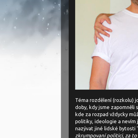
Téma rozdělení (rozkolu) j
doby, kdy jsme zapomněli s
kde za rozpad vždycky může 
politiky, ideologie a neví
nazývat jiné lidské bytosti 
zkrumpovaní politici, za t