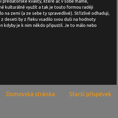
jí predátorské kvality, které ač v sobě máme,
 kulturálně využít a tak je touto formou raději
o na zemi (a ze sebe ty spravedlivé). Střízlivě odhaduji,
í z deseti by z fleku vsadilo svou duši na hodnoty
n kdyby je k nim někdo připustil. Je to málo nebo
Domovská stránka
Starší příspěvek