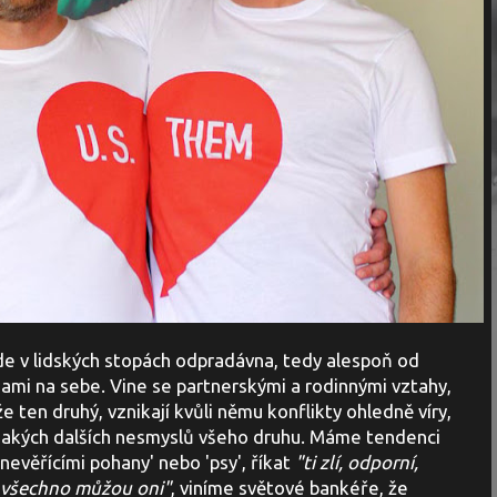
de v lidských stopách odpradávna, tedy alespoň od
ami na sebe. Vine se partnerskými a rodinnými vztahy,
ten druhý, vznikají kvůli němu konflikty ohledně víry,
m jakých dalších nesmyslů všeho druhu. Máme tendenci
'nevěřícími pohany' nebo 'psy', říkat
"ti zlí, odporní,
o všechno můžou oni"
, viníme světové bankéře, že