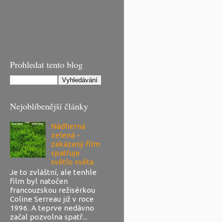
Prohledat tento blog
Nejoblíbenější články
Nádherná
zelená -
zakázaný film
spatřuje
světlo světa
Je to zvláštní, ale tenhle
film byl natočen
francouzskou režisérkou
Coline Serreau již v roce
1996. A teprve nedávno
začal pozvolna spatř...