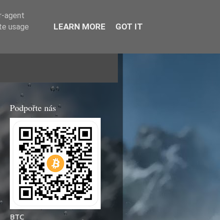
er-agent
LEARN MORE
GOT IT
ate usage
Podpořte nás
BTC