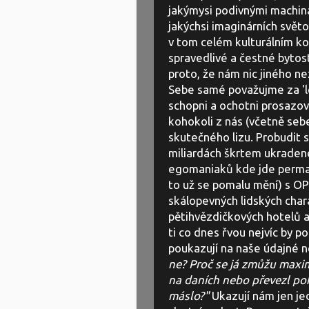
jakýmysi podivnými machin
jakýchsi imaginárních svět
v tom celém kulturálním k
spravedlivé a čestné bytost
proto, že nám nic jiného n
Sebe samé považujme za 'lep
schopni a ochotni prosazova
kohokoli z nás (včetně sebe
skutečného lizu. Probudit s
miliardách škrtem ukradené
egomaniaků kde jde permane
to už se pomalu mění) s OP
skálopevných lidských char
pětihvězdičkových hotelů a
ti co dnes řvou nejvíc by pod
poukazují na naše údajné n
ne? Proč se já zmůžu maxim
na daních nebo převezl po
máslo?"
Ukazují nám jen jed