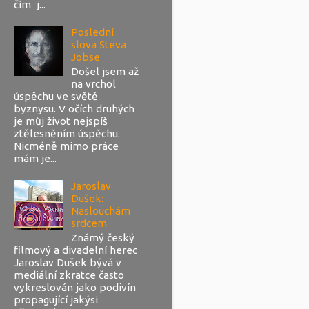
čím j...
Poslední
slova Steva
Jobse
Došel jsem až
na vrchol
úspěchu ve světě
byznysu. V očích druhých
je můj život nejspíš
ztělesněním úspěchu.
Nicméně mimo práce
mám je...
Jaroslav
Dušek:
Naslouchám
srdcem
Známý český
filmový a divadelní herec
Jaroslav Dušek bývá v
mediální zkratce často
vykreslován jako podivín
propagující jakýsi