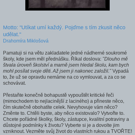
Motto: "Utíkat umí každý. Pojďme s tím zkusit něco
udělat."
Drahomíra Miklošová
Pamatuji si na větu zakladatele jedné nádherné soukromé
školy, kde jsem měl přednášku. Říkal doslova:
"Dlouho mě
štvala úroveň školství a marně jsem hledal školu, kam bych
mohl posílat svoje děti. Až jsem ji nakonec založil."
Vypadá
to, že už se opravdu nemáme na co vymlouvat, a za co se
schovávat.
Přestaňte konečně bohapustě vypouštět kritické řeči
(mimochodem to nejlacinější z laciného) a přineste něco,
čím skutečně obohatíte celek. Nevyhovuje vám něco?
Změnte to. Chtěli byste, aby něco existovalo? Vytvořte to.
Chcete pořádné školky, školy, zástupce, kvalitní potraviny a
důstojné podmínky k životu? Vyberte si je a dovolte jim
vzniknout. Vezměte svůj život do vlastních rukou a TVOŘTE!