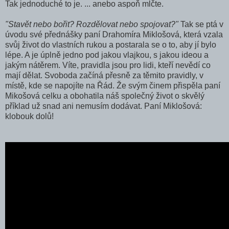
Tak jednoduché to je. ... anebo aspoň mlčte.
"Stavět nebo bořit? Rozdělovat nebo spojovat?"
Tak se ptá v
úvodu své přednášky paní Drahomíra Miklošová, která vzala
svůj život do vlastních rukou a postarala se o to, aby jí bylo
lépe. A je úplně jedno pod jakou vlajkou, s jakou ideou a
jakým nátěrem. Víte, pravidla jsou pro lidi, kteří nevědí co
mají dělat. Svoboda začíná přesně za těmito pravidly, v
místě, kde se napojíte na Řád. Že svým činem přispěla paní
Mikošová celku a obohatila náš společný život o skvělý
příklad už snad ani nemusím dodávat. Paní Miklošová:
klobouk dolů!