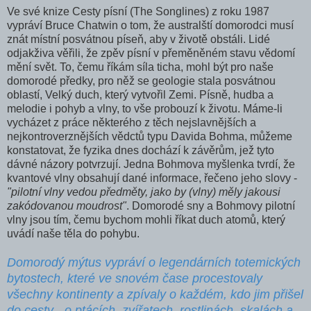
Ve své knize Cesty písní (The Songlines) z roku 1987
vypráví Bruce Chatwin o tom, že australští domorod­ci musí
znát místní posvátnou píseň, aby v životě obstáli. Lidé
odjakživa věřili, že zpěv písní v přeměněném stavu vědomí
mění svět. To, čemu říkám síla ticha, mohl být pro naše
domorodé předky, pro něž se geologie stala posvátnou
oblastí, Velký duch, který vytvořil Zemi. Písně, hudba a
melodie i pohyb a vlny, to vše pro­bouzí k životu. Máme-li
vycházet z práce některého z těch nejslavnějších a
nejkontroverznějších vědctů typu Davida Bohma, můžeme
konstatovat, že fyzika dnes dochází k zá­věrům, jež tyto
dávné názory potvrzují. Jedna Bohmova myšlenka tvrdí, že
kvantové vlny ob­sahují dané informace, řečeno jeho slovy -
"pilotní vlny vedou předměty, jako by (vlny) měly jakousi
zakódovanou moudrost"
. Domorodé sny a Bohmovy pilotní
vlny jsou tím, čemu bychom mohli říkat duch atomů, který
uvádí naše těla do pohybu.
Domorodý mýtus vypráví o legendárních totemic­kých
bytostech, které ve snovém čase procestovaly
všechny kontinenty a zpívaly o každém, kdo jim přišel
do cesty - o ptácích, zvířatech, rostlinách, skalách a