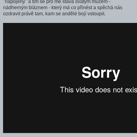
"napojený" a tím se pro mě stává svatým mužem -
nádherným bláznem - který má co přinést a spěchá nás
ozdravit právě tam, kam se andělé bojí vstoupit.