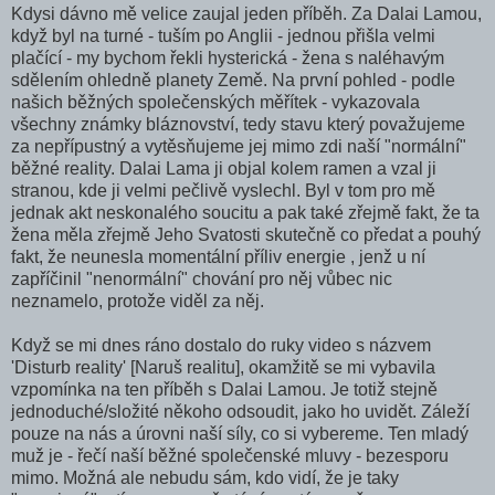
Kdysi dávno mě velice zaujal jeden příběh. Za Dalai Lamou,
když byl na turné - tuším po Anglii - jednou přišla velmi
plačící - my bychom řekli hysterická - žena s naléhavým
sdělením ohledně planety Země. Na první pohled - podle
našich běžných společenských měřítek - vykazovala
všechny známky bláznovství, tedy stavu který považujeme
za nepřípustný a vytěsňujeme jej mimo zdi naší "normální"
běžné reality. Dalai Lama ji objal kolem ramen a vzal ji
stranou, kde ji velmi pečlivě vyslechl. Byl v tom pro mě
jednak akt neskonalého soucitu a pak také zřejmě fakt, že ta
žena měla zřejmě Jeho Svatosti skutečně co předat a pouhý
fakt, že neunesla momentální příliv energie , jenž u ní
zapříčinil "nenormální" chování pro něj vůbec nic
neznamelo, protože viděl za něj.
Když se mi dnes ráno dostalo do ruky video s názvem
'Disturb reality' [Naruš realitu], okamžitě se mi vybavila
vzpomínka na ten příběh s Dalai Lamou. Je totiž stejně
jednoduché/složité někoho odsoudit, jako ho uvidět. Záleží
pouze na nás a úrovni naší síly, co si vybereme. Ten mladý
muž je - řečí naší běžné společenské mluvy - bezesporu
mimo. Možná ale nebudu sám, kdo vidí, že je taky