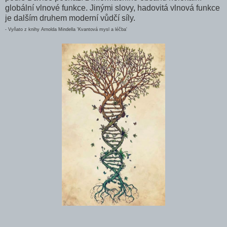
globální vlnové funkce. Jinými slovy, ha­dovitá vlnová funkce
je dalším druhem moderní vůdčí síly.
- Vyňato z knihy Arnolda Mindella 'Kvantová mysl a léčba'