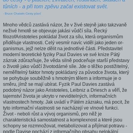
tůních - a při tom zpěvu začal existovat svět.
- Bruce Chatwin Cesty písní
Mnoho vědců zastává názor, že v živé stejně jako takzvaně
neživé hmotě se objevuje jakási vůdčí síla. Řecký
filozofAristoteles pokládal život za sílu, která organismům
přiděluje vlastnosti. Celý vesmír navíc viděl jako jeden or­
ganismus, jejž nelze dělit na jednotlivé části. Představitel
moderní teoretické fyziky Paul Davies ve své knize Pátý
zázrak zdůrazňuje, že věda silně podceňuje starší představy
o životě jako vůdčí životodárné síle. Jde o těžko postižitel­ný,
neměřitelný faktor hmoty pokládaný za původce života, který
se pohybuje souběžně s hmotným tělem a informuje je o
směru, jímž se mají ubírat. Fyzik Paul Davies zastává
podobný názor jako Aris­toteles, Leibniz a Driesch a věří, že
tajemství života je ukryto v neviditelných, informačních
vlastnostech hmoty. Jak uvádí v Pátém zázraku, má pocit, že
tyto informační vlastnosti se nacházejí ve vlnové funkci.
Život - neboli růst a vývoj orga­nismů, pro něž je
charakteristická samostatnost a komplex­nost a které jsou
schopny se rozmnožovat, metabolizovat a přijímat potravu -
podle Davise pochází z informačního obsahu nelokální