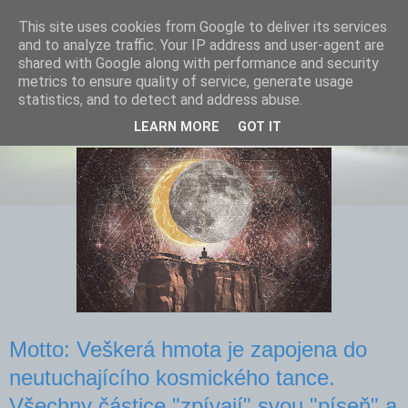
This site uses cookies from Google to deliver its services
and to analyze traffic. Your IP address and user-agent are
shared with Google along with performance and security
metrics to ensure quality of service, generate usage
statistics, and to detect and address abuse.
Nadechněte se. Vydechněte. Opakujte.
LEARN MORE
GOT IT
Motto: Veškerá hmota je zapojena do
neutuchajícího kosmického tance.
Všechny částice "zpívají" svou "píseň" a