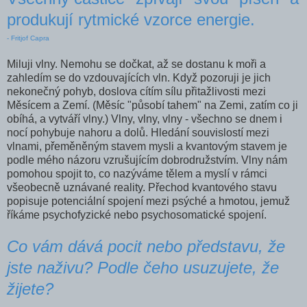
produkují rytmické vzorce energie.
- Fritjof Capra
Miluji vlny. Nemohu se dočkat, až se dostanu k moři a
zahledím se do vzdouvajících vln. Když pozoruji je­ jich
nekonečný pohyb, doslova cítím sílu přitažlivosti mezi
Měsícem a Zemí. (Měsíc "působí tahem" na Zemi, zatím­ co ji
obíhá, a vytváří vlny.) Vlny, vlny, vlny - všechno se dnem i
nocí pohybuje nahoru a dolů. Hledání souvislostí mezi
vlnami, přeměněným stavem mysli a kvantovým sta­vem je
podle mého názoru vzrušujícím dobrodružstvím. Vlny nám
pomohou spojit to, co nazýváme tělem a myslí v rámci
všeobecně uznávané reality. Přechod kvan­tového stavu
popisuje potenciální spojení mezi psýché a hmotou, jemuž
říkáme psychofyzické nebo psychosomatické spojení.
Co vám dává pocit nebo představu, že
jste naživu? Podle čeho usuzujete, že
žijete?