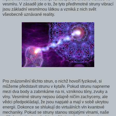
vesmíru. V zásadě jde o to, že tyto předhmot­né struny vibrací
jsou základní vesmírnou látkou a vzniká z nich svět
všeobecně uznávané reality.
Pro znázornění těchto strun, o nichž hovoří fyziko­vé, si
můžeme představit strunu v kytaře. Pokud strunu na­pneme
mezi dva body a zabrnkáme na ni, vzniknou tóny, zvuky a
vlny. Vesmírné struny nejsou údajně ničím zachy­ceny, ale
vědci předpokládají, že jsou napjaté a mají v so­bě ukrytou
energii. Dokonce se shlukují do virtuálních vln kvantové
mechaniky. Pokud se struny stanou stojatými vl­nami, naše