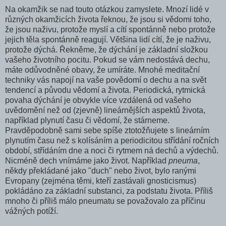
Na okamžik se nad touto otázkou zamyslete. Mnozí lidé v
různých okamžicích života řeknou, že jsou si vědomi toho,
že jsou naživu, protože myslí a cítí spontánně nebo protože
jejich těla spontánně reagují. Většina lidí cítí, že je naživu,
protože dýchá. Řekněme, že dýchání je základní složkou
vašeho ži­votního pocitu. Pokud se vám nedostává dechu,
máte odů­vodněné obavy, že umíráte. Mnohé meditační
techniky vás napojí na vaše povědomí o dechu a na svět
tendencí a půvo­du vědomí a života. Periodická, rytmická
povaha dýchání je obvykle více vzdálená od vašeho
uvědomění než od (zjevně) lineárnějších aspektů života,
například plynutí času či vědomí, že stárneme.
Pravděpodobně sami sebe spíše ztotožňujete s lineárním
plynutím času než s kolísáním a periodicitou střídání ročních
období, střídáním dne a noci či rytmem ná­ dechů a výdechů.
Nicméně dech vnímáme jako život. Například
pne­uma
,
někdy překládané jako "duch" nebo život, bylo raný­mi
Evropany (zejména těmi, kteří zastávali gnosticismus)
pokládáno za základní substanci, za podstatu života. Příliš
mnoho či příliš málo pneumatu se považovalo za příčinu
vážných potíží.