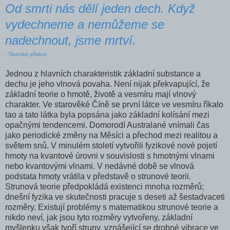
Od smrti nás dělí jeden dech. Když
vydechneme a nemůžeme se
nadechnout, jsme mrtví.
- Tibetské přísloví
Jednou z hlavních charakteristik základní substance a
dechu je jeho vlnová povaha. Není nijak překvapující, že
základní teorie o hmotě, životě a vesmíru mají vlnový
charakter. Ve starověké Číně se první látce ve vesmíru říkalo
tao a tato látka byla popsána jako základní kolísání mezi
opačnými tendencemi. Domorodí Australané vnímali čas
jako periodické změny na Měsíci a přechod mezi realitou a
světem snů. V minulém století vytvořili fyzikové nové pojetí
hmoty na kvantové úrovni v souvislosti s hmotnými vlnami
nebo kvantovými vlnami. V nedávné době se vlnová
podstata hmoty vrátila v před­stavě o strunové teorii.
Strunová teorie předpokládá existenci mnoha roz­měrů;
dnešní fyzika ve skutečnosti pracuje s deseti až šest­advaceti
rozměry. Existují problémy s matematikou strunové teorie a
nikdo neví, jak jsou tyto rozměry vytvořeny, základní
myšlenku však tvoří struny, vznášející se drobné vibrace ve