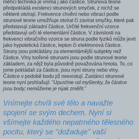
měřicí technika je vnímá j ako částice. Strunová teorie
předpokládá existenci strunových smyček, z nichž se
některé otvírají. Frekvence chvění nebo vibrací podle
strunové teorie umožňuje otvírat či zavírat smyčky, které pak
představují základní částice. Určité frekvenční vzorce
představují urči­ té elementární částice. V závislosti na
frekvenci vibračního vzorce se struna podle fyziků může jevit
jako hypotetická částice, lepton či elektronová částice.
Struny jsou pokládány za elementárnější subjekty než
částice. Vlny tvořené strunami jsou podle strunové teo­rie
základem, za nějž byla původně považována hmota. To, co
jsme pokládali za částice, jsou nyní struny nebo vlny.
Částice v podobě bodu již neexistují. Zastánci strunové
teorie nyní prohlašují:
"Upusťme od myšlenky, že částice
jsou body; nemůžeme je nijak změřit."
Vnímejte chvíli své tělo a navažte
spojení se svým dechem. Nyní si
všímejte každého nepatrného tělesného
pocitu, který se "dožaduje" vaší