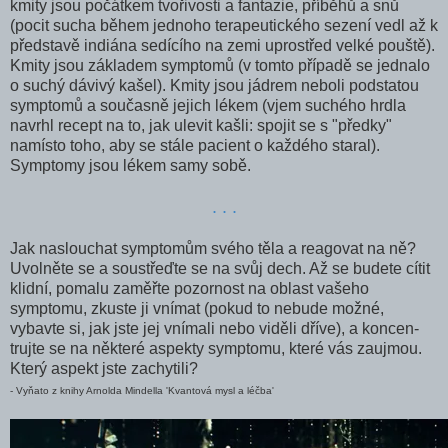
kmity jsou počátkem tvoři­vosti a fantazie, příběhů a snů
(pocit sucha během jednoho terapeutického sezení vedl až k
představě indiána sedícího na zemi uprostřed velké pouště).
Kmity jsou základem symptomů (v tomto případě se jednalo
o suchý dávivý kašel). Kmity jsou jádrem neboli podstatou
symptomů a současně jejich lékem (vjem suchého hrdla
navrhl recept na to, jak ulevit kašli: spojit se s "předky"
namísto toho, aby se stále pacient o každého staral).
Symptomy jsou lékem samy sobě.
. . .
Jak naslouchat symptomům svého těla a reagovat na ně?
Uvolněte se a soustřeďte se na svůj dech. Až se bu­dete cítit
klidní, pomalu zaměřte pozornost na oblast vaše­ho
symptomu, zkuste ji vnímat (pokud to nebude možné,
vybavte si, jak jste jej vnímali nebo viděli dříve), a koncen­
trujte se na některé aspekty symptomu, které vás zaujmou.
Který aspekt jste zachytili?
- Vyňato z knihy Arnolda Mindella 'Kvantová mysl a léčba'