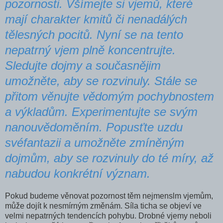
pozornosti. Všímejte si vjemů, které
mají charakter kmitů či nenadálých
tělesných pocitů. Nyní se na tento
nepatrný vjem plně koncentrujte.
Sledujte dojmy a současnějim
umožněte, aby se rozvinuly. Stále se
přitom věnujte vědomým pochybnostem
a výkla­dům. Experimentujte se svým
nanouvědoměním. Popusť­te uzdu
svéfantazii a umožněte zmíněným
dojmům, aby se rozvinuly do té míry, až
nabudou konkrétní význam.
Pokud budeme věnovat pozornost těm nejmenslm vjemům,
může dojít k nesmírným změnám. Síla ticha se objeví ve
velmi nepatrných tendencích pohybu. Drobné vjemy neboli