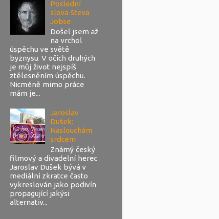
Poslední
slova Steva
Jobse
Došel jsem až
na vrchol
úspěchu ve světě
byznysu. V očích druhých
je můj život nejspíš
ztělesněním úspěchu.
Nicméně mimo práce
mám je...
Jaroslav
Dušek:
Naslouchám
srdcem
Známý český
filmový a divadelní herec
Jaroslav Dušek bývá v
mediální zkratce často
vykreslován jako podivín
propagující jakýsi
alternativ...