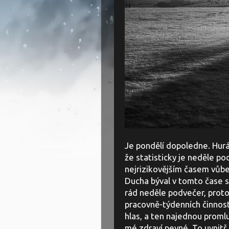
Je pondělí dopoledne. Hurá,
že statisticky je neděle p
nejrizikovějším časem vůbec
Ducha býval v tomto čase s
rád neděle podvečer, protož
pracovně-týdenních činnost
hlas, a ten najednou promlu
mé zdraví pevné. To uvnitř 