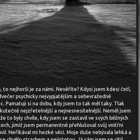
 to nejhorší je za námi. Nevěříte? Kdysi jsem kdesi četl,
odvečer psychicky nejvypjatějším a sebevražedně
. Pamatuji si na dobu, kdy jsem to tak měl taky. Tlak
kutečně nejzřetelnější a nejnesnesitelnější. Neměl jsem
e to byly chvíle, kdy jsem se zastavil ve svých běžných
ech, jimiž jsem permanentně přehlušoval svůj vnitřní
vil. Neříkával mi hezké věci. Moje duše nebývala lehká a
se chvělo strachem a nejistotou. Já sám jsem se cítil