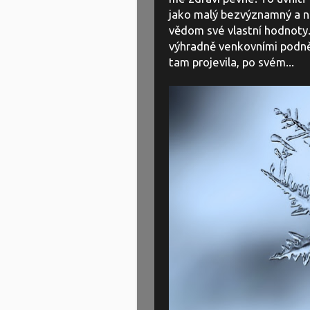
jako malý bezvýznamný a nah
vědom své vlastní hodnoty.
výhradně venkovními podnět
tam projevila, po svém...