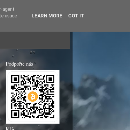
er-agent
LEARN MORE
GOT IT
ate usage
Podpořte nás
BTC