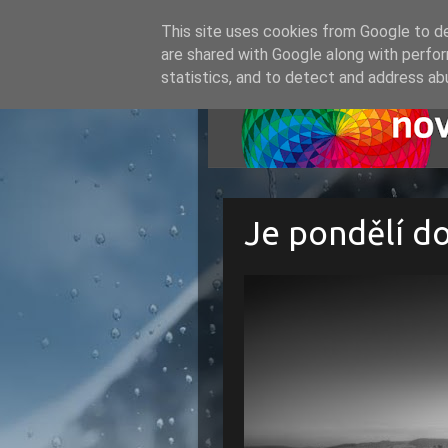
This site uses cookies from Google to del
are shared with Google along with perfor
statistics, and to detect and address ab
Je pondělí d