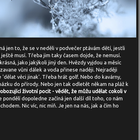
á jen to, že se v neděli v podvečer ptávám dětí, jestli
, ještě musí. Třeba jim taky časem dojde, že nemusí.
rásná, jako jakýkoli jiný den. Hvězdy vyjdou a měsíc
 zavane vůni dálek a voda přinese naději. Nejraději
'dělat věci jinak'. Třeba hrát golf. Nebo do kavárny,
ázku do přírody. Nebo jen tak odletět někam na pláž k
bozující životní pocit - vědět, že můžu udělat cokoli v
 pondělí dopoledne začíná jen další díl toho, co nám
odem. Nic víc, nic míň. Je jen na nás, jak a čím ho