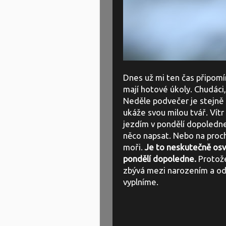
Dnes už mi ten čas připomín
mají hotové úkoly. Chudáci
Neděle podvečer je stejně k
ukáže svou milou tvář. Vítr
jezdím v pondělí dopoledne 
něco napsat. Nebo na proch
moři.
Je to neskutečně osvo
pondělí dopoledne.
Protože
zbývá mezi narozením a odch
vyplníme.