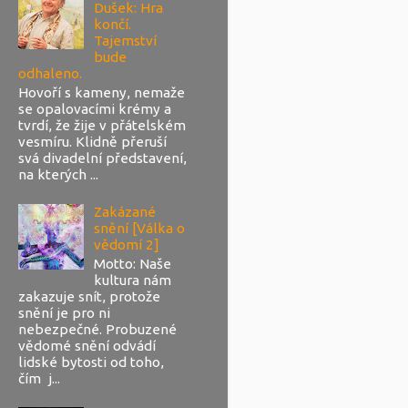
Dušek: Hra
končí.
Tajemství
bude
odhaleno.
Hovoří s kameny, nemaže
se opalovacími krémy a
tvrdí, že žije v přátelském
vesmíru. Klidně přeruší
svá divadelní představení,
na kterých ...
Zakázané
snění [Válka o
vědomí 2]
Motto: Naše
kultura nám
zakazuje snít, protože
snění je pro ni
nebezpečné. Probuzené
vědomé snění odvádí
lidské bytosti od toho,
čím j...