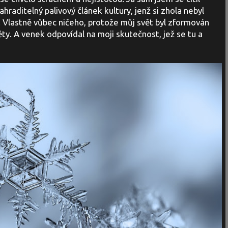
raditelný palivový článek kultury, jenž si zhola nebyl
 Vlastně vůbec ničeho, protože můj svět byl zformován
y. A venek odpovídal na moji skutečnost, jež se tu a