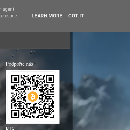
er-agent
LEARN MORE
GOT IT
ate usage
Podpořte nás
BTC