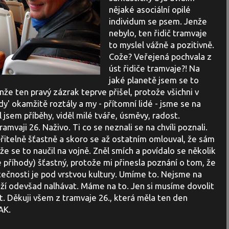
nějaké asociální opilé
individum se psem. Jenže
nebylo, ten řidič tramvaje
to myslel vážně a pozitivně.
Cože? Veřejená pochvala z
úst řidiče tramvaje?! Na
jaké planetě jsem se to
že ten pravý zázrak teprve přišel, protože všichni v
edy' okamžitě roztály a my - přítomní lidé - jsme se na
šel jsem příběhy, viděl milé tváře, úsměvy, radost.
amvaji 26. Naživo. Ti co se neznali se na chvíli poznali.
itelně šťastně a skoro se až ostatním omlouval, že sám
že se to naučil na vojně. Zněl smích a povídalo se několik
té příhody) šťastný, protože mi přinesla poznání o tom, že
utečnosti je pod vrstvou kultury. Umíme to. Nejsme na
aží odevšad nalhávat. Máme na to. Jen si musíme dovolit
at. Děkuji všem z tramvaje 26., která měla ten den
AK.