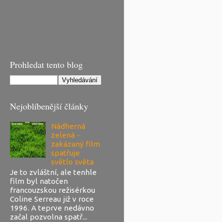
Prohledat tento blog
Nejoblíbenější články
Nádherná
zelená -
zakázaný film
spatřuje
světlo světa
Je to zvláštní, ale tenhle
film byl natočen
francouzskou režisérkou
Coline Serreau již v roce
1996. A teprve nedávno
začal pozvolna spatř...