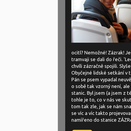
ocitl? Nemožné! Zázrak! Jen
tramvaji se dali do řeči. 'L
chvíli zázračně spojili. Sly
Obyčejné lidské setkání v tr
Pán se psem vypadal neuvěř
o sobě tak vzorný není, ale 
stanic. Byl jsem (a jsem z 
tohle je to, co v nás ve sk
tom tak zle, jak se nám sn
se víc a víc takto projevov
namířeno do stanice ZÁZR