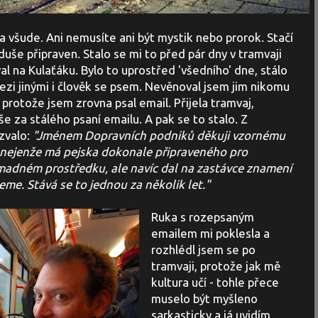
a všude. Ani nemusíte ani být mystik nebo prorok. Stačí
duše připraven. Stalo se mi to před pár dny v tramvaji
l na Kulaťáku. Bylo to uprostřed 'všedního' dne, stálo
ezi jinými i člověk se psem. Nevěnoval jsem jim nikomu
protože jsem zrovna psal email. Přijela tramvaj,
vše za stálého psaní emailu. A pak se to stalo. Z
ozvalo:
"Jménem Dopravních podniků děkuji vzornému
ý nejenže má pejska dokonale připraveného pro
madném prostředku, ale navíc dal na zastávce znamení
jeme.
Stává se to jednou za několik let."
Ruka s rozepsaným
emailem mi poklesla a
rozhlédl jsem se po
tramvaji, protože jak mě
kultura učí - tohle přece
muselo být myšleno
sarkasticky a já uvidím