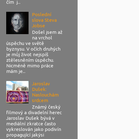
čím j...
Poslední
slova Steva
Jobse
Došel jsem až
na vrchol
úspěchu ve světě
byznysu. V očích druhých
je můj život nejspíš
ztělesněním úspěchu.
Nicméně mimo práce
mám je...
Jaroslav
Dušek:
Naslouchám
srdcem
Známý český
filmový a divadelní herec
Jaroslav Dušek bývá v
mediální zkratce často
vykreslován jako podivín
propagující jakýsi