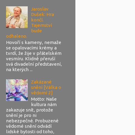
Jaroslav
Dušek: Hra
končí.
Tajemství
bude
odhaleno.
Hovoří s kameny, nemaže
se opalovacími krémy a
tvrdí, že žije v přátelském
vesmíru. Klidně přeruší
svá divadelní představení,
na kterých ...
Zakázané
snění [Válka o
vědomí 2]
Motto: Naše
kultura nám
zakazuje snít, protože
snění je pro ni
nebezpečné. Probuzené
vědomé snění odvádí
lidské bytosti od toho,