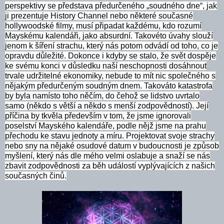
perspektivy se představa předurčeného „soudného dne“, jak
ji prezentuje History Channel nebo některé současné
hollywoodské filmy, musí připadat každému, kdo rozumí
Mayskému kalendáři, jako absurdní. Takovéto úvahy slouží
jenom k šíření strachu, který nás potom odvádí od toho, co je
opravdu důležité. Dokonce i kdyby se stalo, že svět dospěje
ke svému konci v důsledku naší neschopnosti dosáhnout
trvale udržitelné ekonomiky, nebude to mít nic společného s
nějakým předurčeným soudným dnem. Takováto katastrofa
by byla namísto toho něčím, do čehož se lidstvo uvrtalo
samo (někdo s větší a někdo s menší zodpovědností). Její
příčina by tkvěla především v tom, že jsme ignorovali
poselství Mayského kalendáře, podle nějž jsme na prahu
přechodu ke stavu jednoty a míru. Projektovat svoje strachy
nebo sny na nějaké osudové datum v budoucnosti je způsob
myšlení, který nás dle mého velmi oslabuje a snaží se nás
zbavit zodpovědnosti za běh událostí vyplývajících z našich
současných činů.