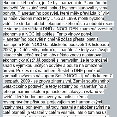
ekonomického růstu, je, že byli narozeni do Planetárního
podsvětí. Ve skutečnosti, pokud bychom studovali ty vlny
pohybu Planetárního podsvětí, které měly převládající vliv
na naše vědomí mezi lety 1755 až 1999, mohli bychom
vidět, že střídání období ekonomického růstu a období recesí
je stejné jako střídaní DNŮ a NOCÍ. DEN znamená vzestup
ekonomie a NOC její pokles. Tento vlnový pohyb
Planetárního podsvětí nicméně zčásti přestal platit s
nástupem Páté NOCI Galaktického podsvětí 19. listopadu
2007, jejíž důsledky pokračují i nadále. Je tedy za stávající
situace skutečně možné, aby někdo znovu nastartoval
ekonomický růst? Já osobně si nemyslím, že je to možné,
snad s výjimkou určitých odvětví a pouze na omezené
úrovni. Pokles možná během Šestého DNE poněkud
zpomalí, ovšem s nástupem Šesté NOCI - tj. někdy kolem 7.
listopadu 2009 - se znovu zintenzivní. Záměr současného
Galaktického podsvětí je tedy rozdílný od Planetárního a
jeho primárním úkolem je nastolení takových vztahů ve
světě, které budou postaveny na holistickém a
rovnoprávném přístupu, projevujícím se harmonickými
vztahy mezi pohlavími, národy, rasami a náboženstvími na
celé planetě (a vlastně v celém vesmíru, ale o tom asi už