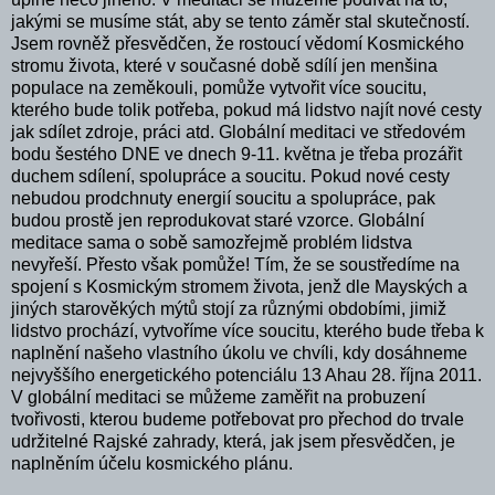
jakými se musíme stát, aby se tento záměr stal skutečností.
Jsem rovněž přesvědčen, že rostoucí vědomí Kosmického
stromu života, které v současné době sdílí jen menšina
populace na zeměkouli, pomůže vytvořit více soucitu,
kterého bude tolik potřeba, pokud má lidstvo najít nové cesty
jak sdílet zdroje, práci atd. Globální meditaci ve středovém
bodu šestého DNE ve dnech 9-11. května je třeba prozářit
duchem sdílení, spolupráce a soucitu. Pokud nové cesty
nebudou prodchnuty energií soucitu a spolupráce, pak
budou prostě jen reprodukovat staré vzorce. Globální
meditace sama o sobě samozřejmě problém lidstva
nevyřeší. Přesto však pomůže! Tím, že se soustředíme na
spojení s Kosmickým stromem života, jenž dle Mayských a
jiných starověkých mýtů stojí za různými obdobími, jimiž
lidstvo prochází, vytvoříme více soucitu, kterého bude třeba k
naplnění našeho vlastního úkolu ve chvíli, kdy dosáhneme
nejvyššího energetického potenciálu 13 Ahau 28. října 2011.
V globální meditaci se můžeme zaměřit na probuzení
tvořivosti, kterou budeme potřebovat pro přechod do trvale
udržitelné Rajské zahrady, která, jak jsem přesvědčen, je
naplněním účelu kosmického plánu.