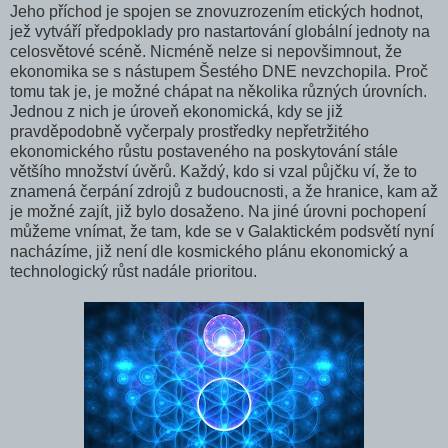
Jeho příchod je spojen se znovuzrozením etických hodnot,
jež vytváří předpoklady pro nastartování globální jednoty na
celosvětové scéně. Nicméně nelze si nepovšimnout, že
ekonomika se s nástupem Šestého DNE nevzchopila. Proč
tomu tak je, je možné chápat na několika různých úrovních.
Jednou z nich je úroveň ekonomická, kdy se již
pravděpodobně vyčerpaly prostředky nepřetržitého
ekonomického růstu postaveného na poskytování stále
většího množství úvěrů. Každý, kdo si vzal půjčku ví, že to
znamená čerpání zdrojů z budoucnosti, a že hranice, kam až
je možné zajít, již bylo dosaženo. Na jiné úrovni pochopení
můžeme vnímat, že tam, kde se v Galaktickém podsvětí nyní
nacházíme, již není dle kosmického plánu ekonomický a
technologický růst nadále prioritou.