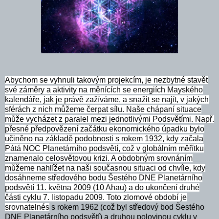
Abychom se vyhnuli takovým projekcím, je nezbytné stavět
své záměry a aktivity na měnících se energiích Mayského
kalendáře, jak je právě zažíváme, a snažit se najít, v jakých
sférách z nich můžeme čerpat sílu. Naše chápaní situace
může vycházet z paralel mezi jednotlivými Podsvětími. Např.
přesné předpovězení začátku ekonomického úpadku bylo
učiněno na základě podobnosti s rokem 1932, kdy začala
Pátá NOC Planetárního podsvětí, což v globálním měřítku
znamenalo celosvětovou krizi. A obdobným srovnáním
můžeme nahlížet na naši současnou situaci od chvíle, kdy
dosáhneme středového bodu Šestého DNE Planetárního
podsvětí 11. května 2009 (10 Ahau) a do ukončení druhé
části cyklu 7. listopadu 2009. Toto zlomové období je
srovnatelnés
s rokem 1962 (což byl středový bod Šestého
DNE Planetárního podsvětí) a druhou polovinou cyklu v