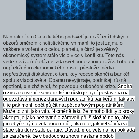
Naopak cílem Galaktického podsvětí je rozšíření lidských
obzorů směrem k holistickému vnímání, to jest zájmu o
veškeré stvoření a o celou planetu, s čímž je světový
ekonomický systém stále víc a více v konfliktu. Toto nás
vede k závažné otázce, zda svět bude znovu zažívat období
nepřetržitého ekonomického růstu, přestože média
nepřestávají diskutovat o tom, kdy recese skončí a bankéři
spolu s vládci světa, Obamu nevyjímaje, podnikají různá
opatření, o nichž tvrdí, že povedou k ukončení krize.
Snaha
o znovuoživení ekonomického růstu je nyní postavena na
odevzdávání peněz daňových poplatníků bankéřům, tak aby
ti je pak mohli opět půjčit nazpět daňovým poplatníkům.
Může to znít jako vtip. Nicméně fakt, že mnoho lidí tyto kroky
akceptuje jako nezbytné a zároveň příliš složité na to, aby
jim obyčejný člověk porozuměl, ukazuje, jak velká víra ve
staré struktury stále panuje. Důvod, proč většina lidí pokládá
za zaručené, že v budoucnu znovu nastane období