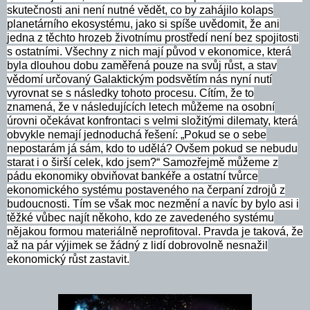
skutečnosti ani není nutné vědět, co by zahájilo kolaps
planetárního ekosystému, jako si spíše uvědomit, že ani
jedna z těchto hrozeb životnímu prostředí není bez spojitosti
s ostatními. Všechny z nich mají původ v ekonomice, která
byla dlouhou dobu zaměřená pouze na svůj růst, a stav
vědomí určovaný Galaktickým podsvětím nás nyní nutí
vyrovnat se s následky tohoto procesu. Cítím, že to
znamená, že v následujících letech můžeme na osobní
úrovni očekávat konfrontaci s velmi složitými dilematy, která
obvykle nemají jednoduchá řešení: „Pokud se o sebe
nepostarám já sám, kdo to udělá? Ovšem pokud se nebudu
starat i o širší celek, kdo jsem?“ Samozřejmě můžeme z
pádu ekonomiky obviňovat bankéře a ostatní tvůrce
ekonomického systému postaveného na čerpaní zdrojů z
budoucnosti. Tím se však moc nezmění a navíc by bylo asi i
těžké vůbec najít někoho, kdo ze zavedeného systému
nějakou formou materiálně neprofitoval. Pravda je taková, že
až na pár výjimek se žádný z lidí dobrovolně nesnažil
ekonomický růst zastavit.