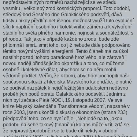
nepředstavitelných rozměrů nacházející se ve středu
vesmíru , velkolepý zrod kosmických proporcí. Toto období,
středový bod Šestého dne Galaktického podsvětí, dává
lidstvu nikdy předtím netušenou možnost využít tuto evoluční
sílu k naplnění osobního i kolektivního záměru a k vytvoření
stabilního světa plného harmonie, hojnosti a sounáležitosti s
přírodou. Tak jako v případě každého zrodu, bude zde
přítomná i smrt...smrt toho, co již nebude dále podporováno
těmito novými vyššími energiemi. Tento článek má za úkol
nastínit pozadí tohoto paradoxně hrozivého, ale zároveň i
novou naději přinášejícího okamžiku a toho, co můžeme
osobně i kolektivně dělat, abychom se na něm mohli
vědomě podílet. Věřím, že k tomu, abychom pochopili naši
současnou situaci z hlediska Mayského kalendáře, je nutné
se podívat nazpátek k nejdůležitějším událostem nedávno
proběhlých bodů obratu Galaktického podsvětí. Jedním z
nich byl začátek Páté NOCI, 19. listopadu 2007. Ve své
knize Mayský kalendář a Transformace vědomí, napsané v
roce 2003, jsem ukončil diskusi o ekonomice (strana 233)
předpovědí toho, co se nyní děje: „Nehledě na to, jakou
podobu na sebe takový (finanční) kolaps může vzít, zdá se,
že nejpravděpodobněji se to bude dít někdy v období
začátku Páté NOCI, v listopadu roku 2007 (doslovně řečeno