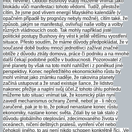
moc nevíme). Období Bushovy vlády můžeme vnímat jako
blokádu vůči manifestaci tohoto vědomí. Tudíž, přestože
cítím, že jsme pod vlivem energií Mayského kalendáře (v
opačném případě by prognózy nebyly možné), cítím také, že
způsob, jakým se manifestují, ovlivňují naše volby a volby
různých vládnoucích osob. Tak mohly například jisté
politické postupy Bushovy éry vést k ještě většímu vyostření
situace. Přesto soudím, že máme důvody předpokládat, že v
současné době budou mnozí jednotlivci zažívat značné
obtíže z důvodu ztráty domova, práce či podniku a na mnohé
další čekají podobné potíže v budoucnosti. Pozorovatel z
jiné planety by však na toto mohl nahlížet i z poněkud jiné
perspektivy. Konec nepřetržitého ekonomického růstu by
mohl vnímat jako známku naděje, že rakovina planety
začíná ustupovat a že snad existuje šance, že lidstvo
nakonec přežije a naplní svůj účel.Z tohoto úhlu pohledu
můžeme tuto situaci vnímat tak, že kosmický plán nyní
zavedl mechanismus ochrany Země, neboť je - li něco
zaručené, pak je to to, že pokud nenastane konec růstu
ekonomiky, nastane konec světa. Zdali by se tak stalo z
důvodu globálního oteplování, zdecimovaného života v
oceánech, ničení deštných pralesů, vymření včel nebo
čehokoli jiného, to asi není nikdo schopen konkrétně říci. .Ve