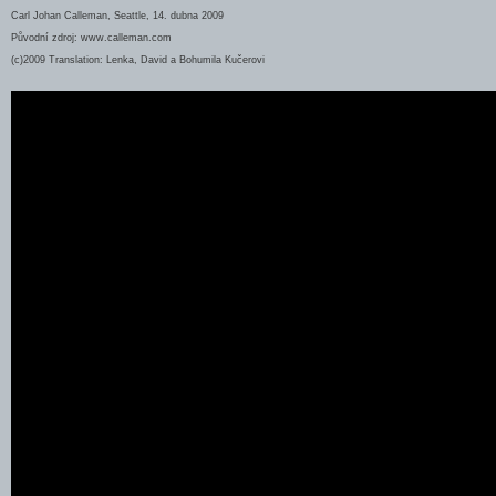
Carl Johan Calleman, Seattle, 14. dubna 2009
Původní zdroj: www.calleman.com
(c)2009 Translation: Lenka, David a Bohumila Kučerovi