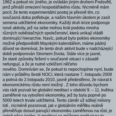
1962 a pokud nic jiného, je ovládán jiným druhem Podsvětí,
jenž přináší omezení hospodářského růstu. Nicméně mám
pocit, že tento experimentální postoj je přesně tím, co
současná doba potřebuje, a naším hlavním úkolem je zasít
semena udržitelné ekonomiky. Každý druh krize podporuje
nové aktivity, jež na sebe mohou brát podobu mnoha
různých soběstačných společenství, která unikají vládě
dominující hierarchie. Navíc, pokud bylo pokles ekonomiky
možné předpovědět Mayským kalendářem, máme pádný
důvod se domnívat, že tento druh aktivit bude v nadcházející
době podporován Stromem života. Stále více je jasné,
že staré způsoby řešení v současné situaci v zásadě
nefungují, a že je nutné vzklíčení něčeho
nového. Domnívám se, že pokud to nepochopíme nyní, bude
nám v průběhu šesté NOCI, která nastane 7. listopadu 2009
a potrvá do 2.listopadu 2010, jasně předestřeno, že návrat k
ekonomickému růstu není možný . Z toho důvodu bychom
vás rádi pozvali ke globální meditaci v období 9. – 11. května
zaměřené na vytvoření ekonomiky, jež by byla poprvé po
5000 letech trvale udržitelná. Tento záměr už sdílejí miliony
lidí , nicméně pozorovat, jak v globálním měřítku reálně
přeměňuje dosud panující ekonomiku zaměřenou na růst, je
úplně něco jiného. V meditaci se můžeme podívat na to,