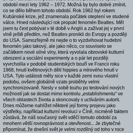
období mezi lety 1962 – 1972. Možná by bylo dobré zmínit,
co se dělo během tohoto období. Rok 1962 byl rokem
Kubánské krize, jež znamenala počátek oteplení ve studené
válce. Hned následující rok propukl fenomén Beatles. Měl
jsem tu čest pobývat v té době v Anglii a zažívat jej v první
vlně ještě předtím, než Beatles pronikli do Evropy a později
do USA. Samozřejmě mi nejde o to vyzdvihovat hudební
fenomén jako takový, ale jako něco, co souviselo se
začátkem nové silné vlny, která vyvolala obrovské kulturní
obrození a sociální experimenty a o pár let později
vyvrcholila v podobě studentských bouří ve Francii roku
1968, hnutí květinových dětí hippies a mírového hnutí v
USA. Tyto události měly sice v každé zemi svou vlastní
podobu, ovšem globálně vzato proběhly velmi
synchronizovaně. Nesly v sobě touhu po testování nových
možností jak se dostat mimo kontrolu „establishmentu“ ve
všech oblastech života a skoncovaly s uctíváním autorit.
Dnes můžeme nahlížet některé její formy projevu jako
výstřelky, například kulturní revoluci v Číně, nicméně faktem
zůstává, že náš současný svět vděčí tomuto období za
mnohem větší rovnoprávnost a otevřenost... Je zbytečné
připomínat, že dnešní svět je velmi rozdílný od toho v roce