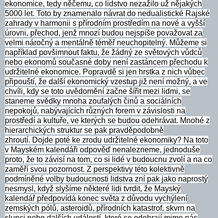
ekonomice, tedy něčemu, co lidstvo nezažilo už nějakých
5000 let. Toto by znamenalo návrat do nedualistické Rajské
zahrady v harmonii s přírodním prostředím na nové a vyšší
úrovni, přechod, jenž mnozí budou nejspíše považovat za
velmi náročný a mentálně téměř neuchopitelný. Můžeme si
například povšimnout faktu, že žádný ze světových vůdců
nebo ekonomů současné doby není zastáncem přechodu k
udržitelné ekonomice. Popravdě si jen hrstka z nich vůbec
připouští, že další ekonomický vzestup již není možný, a ve
chvíli, kdy se toto uvědomění začne šířit mezi lidmi, se
staneme svědky mnoha zoufalých činů a sociálních
nepokojů, nabývajících různých forem v závislosti na
prostředí a kultuře, ve kterých se budou odehrávat. Mnohé z
hierarchických struktur se pak pravděpodobně
zhroutí.
Dojde poté ke zrodu udržitelné ekonomiky? Na toto
v Mayském kalendáři odpověď nenalezneme, jednoduše
proto, že to závisí na tom, co si lidé v budoucnu zvolí a na co
zaměří svou pozornost. Z perspektivy této kolektivně
podmíněné volby budoucnosti lidstva zní pak jako naprostý
nesmysl, když slyšíme některé lidi tvrdit, že Mayský
kalendář předpovídá konec světa z důvodu vychýlení
zemských pólů, asteroidů, přírodních katastrof, skvrn na
slunci nebo dalších událostí, které se odehrají mimo nás