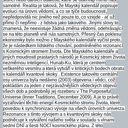
samotné. Realita je taková, že Mayský kalendář popisuje
evoluci na úrovni vědomí, a co se týče budoucnosti,
nepředpovídá nic jiného než pouze to, co vzejde - ať už
přímo či nepřímo - z lidstva jako takového. Jinými slovy to
znamená, že neexistuje žádná změna vědomí, odehrávající
se na této planetě vně nás samotných. Přesný čas poklesu
ekonomiky bylo možno z Mayského kalendáře vyčíst proto,
že je následkem lidského chování, podmíněného rezonancí
s Kosmickým stromem života. Dle Mayského kalendáře a
jiných moudrostí prastarých národů je Kosmický strom života
nezměrnou inteligencí, Hunab-Ku, která je centrem
veškerého vesmíru a která vytváří v kritických bodech obratu
v kalendáři kvantové skoky . Existence takovéto centrální
osy univerza byla nedávno (2003) objevena i vědci, což
pokládám za jeden z nejzávažnějších vědeckých objevů
všech dob a podrobněji jej rozeberu v The Purposeful
Universe (Inner Traditions, December 2009). A je to právě
vyzařování těchto energií Kosmického stromu života, které
povedou k synchronizaci vývoje na všech úrovních univerza.
Rezonance s tímto vývojem a s kvantovými skoky nás
podněcuje k vytváření našeho světa v souladu s vlnami
sedmi DNÍ a šesti NOCÍ kosmického plánu. Z této