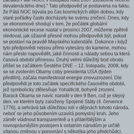
devatenáctého dne).“ Tato předpověď je postavena na faktu,
že Pátá NOC bývala po čas kosmických dějin dobou, kdy
staré pořádky často docházely ke svému zničení. Dnes, kdy
se ekonomové shodují v tom, že počátek globální
ekonomické recese nastal v prosinci 2007, můžeme zpětně
sledovat, jak úžasně přesné mohou předpovědi být, pokud
se postaví na pravdě Mayského kalendáře. Dokonce i když
tyto předpovědi nejsou přímo vytesány do kamene, mohou
nám přesto napovědět, jaké činnosti a nálady sebou ta která
časová období přinesou. Druhý velmi důležitý bod obratu
přišel se začátkem Šestého DNE – 12. listopadu, 2008, kdy
se se zvolením Obamy coby presidenta USA (týden
předtím), začala manifestovat energie znovuzrození. Dle
předpovědi je toto začátek specifického časového období,
jež symbolicky ztělesňuje Yohalticitl, bohyně zrození.
Barack Obama se navíc narodil v den 9 Ben, což je stejný
den, ve kterém byly založeny Spojené Státy (4. července
1776), a sehrává tak důležitou roli v dějinách tohoto národa,
neboť se jeho působením uzavírá pomyslný kruh. Jeho
záměr vládnout transparentně a s přátelštějším a
rovnoprávnějším postojem k ostatním národům je určitě
vítanou změnou v porovnání s několika jeho předchůdci.